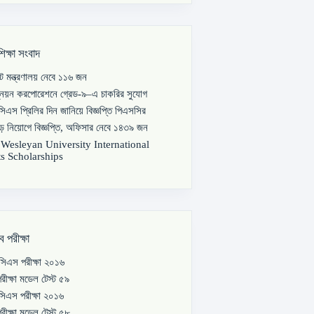
শিক্ষা সংবাদ
পাট মন্ত্রণালয় নেবে ১১৬ জন
্নয়ন করপোরেশনে গ্রেড-৯–এ চাকরির সুযোগ
িএস প্রিলির দিন জানিয়ে বিজ্ঞপ্তি পিএসসির
বড় নিয়োগে বিজ্ঞপ্তি, অফিসার নেবে ১৪৩৯ জন
s Wesleyan University International
s Scholarships
ব পরীক্ষা
িএস পরীক্ষা ২০১৬
রীক্ষা মডেল টেস্ট ৫৯
িএস পরীক্ষা ২০১৬
রীক্ষা মডেল টেস্ট ৫৮