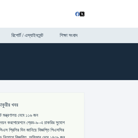
রিপোর্ট / এস্যাইনমেন্ট
শিক্ষা সংবাদ
চাকুরীর খবর
পাট মন্ত্রণালয় নেবে ১১৬ জন
্নয়ন করপোরেশনে গ্রেড-৯–এ চাকরির সুযোগ
িএস প্রিলির দিন জানিয়ে বিজ্ঞপ্তি পিএসসির
বড় নিয়োগে বিজ্ঞপ্তি, অফিসার নেবে ১৪৩৯ জন