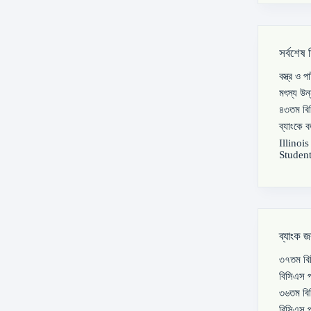
সর্বশেষ 
বস্ত্র ও 
মৎস্য উন
৪৩তম বিস
ব্যাংকে 
Illinoi
Student
ব্যাংক জ
৩৭তম বিস
বিসিএস প
৩৬তম বিস
বিসিএস প