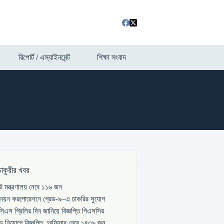
রিপোর্ট / এস্যাইনমেন্ট
শিক্ষা সংবাদ
চাকুরীর খবর
পাট মন্ত্রণালয় নেবে ১১৬ জন
্নয়ন করপোরেশনে গ্রেড-৯–এ চাকরির সুযোগ
িএস প্রিলির দিন জানিয়ে বিজ্ঞপ্তি পিএসসির
বড় নিয়োগে বিজ্ঞপ্তি, অফিসার নেবে ১৪৩৯ জন