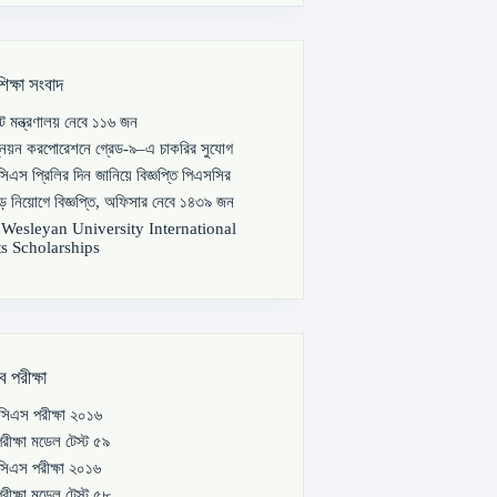
শিক্ষা সংবাদ
পাট মন্ত্রণালয় নেবে ১১৬ জন
্নয়ন করপোরেশনে গ্রেড-৯–এ চাকরির সুযোগ
িএস প্রিলির দিন জানিয়ে বিজ্ঞপ্তি পিএসসির
বড় নিয়োগে বিজ্ঞপ্তি, অফিসার নেবে ১৪৩৯ জন
s Wesleyan University International
s Scholarships
ব পরীক্ষা
িএস পরীক্ষা ২০১৬
রীক্ষা মডেল টেস্ট ৫৯
িএস পরীক্ষা ২০১৬
রীক্ষা মডেল টেস্ট ৫৮