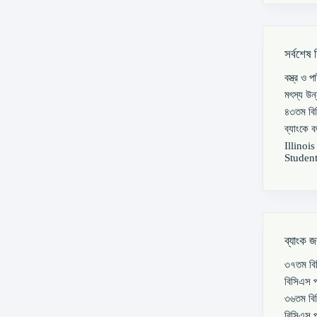
সর্বশেষ 
বস্ত্র ও 
মৎস্য উন
৪৩তম বিস
ব্যাংকে 
Illinoi
Student
ব্যাংক জ
৩৭তম বিস
বিসিএস প
৩৬তম বিস
বিসিএস প