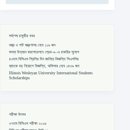
সর্বশেষ চাকুরীর খবর
বস্ত্র ও পাট মন্ত্রণালয় নেবে ১১৬ জন
মৎস্য উন্নয়ন করপোরেশনে গ্রেড-৯–এ চাকরির সুযোগ
৪৩তম বিসিএস প্রিলির দিন জানিয়ে বিজ্ঞপ্তি পিএসসির
ব্যাংকে বড় নিয়োগে বিজ্ঞপ্তি, অফিসার নেবে ১৪৩৯ জন
Illinois Wesleyan University International Students
Scholarships
পরীক্ষা উৎসব
৩৭তম বিসিএস পরীক্ষা ২০১৬