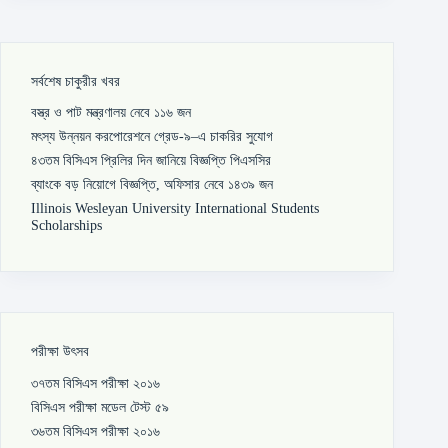
সর্বশেষ চাকুরীর খবর
বস্ত্র ও পাট মন্ত্রণালয় নেবে ১১৬ জন
মৎস্য উন্নয়ন করপোরেশনে গ্রেড-৯–এ চাকরির সুযোগ
৪৩তম বিসিএস প্রিলির দিন জানিয়ে বিজ্ঞপ্তি পিএসসির
ব্যাংকে বড় নিয়োগে বিজ্ঞপ্তি, অফিসার নেবে ১৪৩৯ জন
Illinois Wesleyan University International Students
Scholarships
পরীক্ষা উৎসব
৩৭তম বিসিএস পরীক্ষা ২০১৬
বিসিএস পরীক্ষা মডেল টেস্ট ৫৯
৩৬তম বিসিএস পরীক্ষা ২০১৬