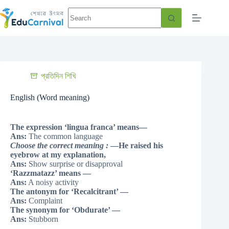
প্রতিদিন শিখি
English (Word meaning)
The expression ‘lingua franca’ means—
Ans:
The common language
Choose the correct meaning :
—He raised his
eyebrow at my explanation,
Ans:
Show surprise or disapproval
‘Razzmatazz’ means —
Ans:
A noisy activity
The antonym for ‘Recalcitrant’ —
Ans:
Complaint
The synonym for ‘Obdurate’ —
Ans:
Stubborn