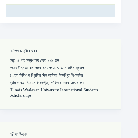
সর্বশেষ চাকুরীর খবর
বস্ত্র ও পাট মন্ত্রণালয় নেবে ১১৬ জন
মৎস্য উন্নয়ন করপোরেশনে গ্রেড-৯–এ চাকরির সুযোগ
৪৩তম বিসিএস প্রিলির দিন জানিয়ে বিজ্ঞপ্তি পিএসসির
ব্যাংকে বড় নিয়োগে বিজ্ঞপ্তি, অফিসার নেবে ১৪৩৯ জন
Illinois Wesleyan University International Students
Scholarships
পরীক্ষা উৎসব