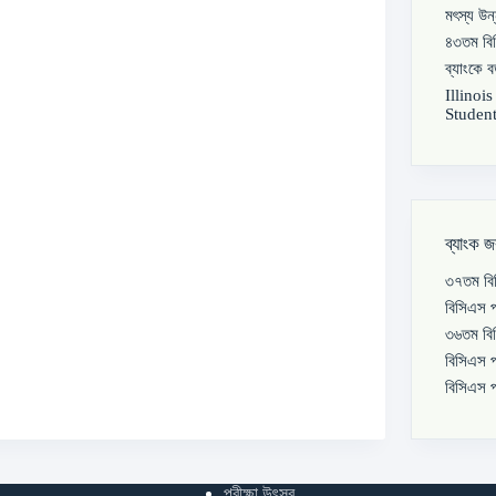
মৎস্য উন
৪৩তম বিস
ব্যাংকে 
Illinoi
Student
ব্যাংক জ
৩৭তম বিস
বিসিএস প
৩৬তম বিস
বিসিএস প
বিসিএস প
পরীক্ষা উৎসব