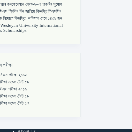
্নয়ন করপোরেশনে গ্রেড-৯–এ চাকরির সুযোগ
িএস প্রিলির দিন জানিয়ে বিজ্ঞপ্তি পিএসসির
বড় নিয়োগে বিজ্ঞপ্তি, অফিসার নেবে ১৪৩৯ জন
s Wesleyan University International
s Scholarships
ব পরীক্ষা
িএস পরীক্ষা ২০১৬
রীক্ষা মডেল টেস্ট ৫৯
িএস পরীক্ষা ২০১৬
রীক্ষা মডেল টেস্ট ৫৮
রীক্ষা মডেল টেস্ট ৫৭
About Us