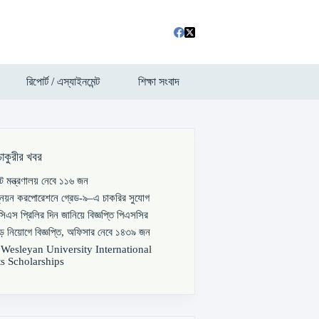
রিপোর্ট / এস্যাইনমেন্ট
শিক্ষা সংবাদ
চাকুরীর খবর
পাট মন্ত্রণালয় নেবে ১১৬ জন
্নয়ন করপোরেশনে গ্রেড-৯–এ চাকরির সুযোগ
িএস প্রিলির দিন জানিয়ে বিজ্ঞপ্তি পিএসসির
বড় নিয়োগে বিজ্ঞপ্তি, অফিসার নেবে ১৪৩৯ জন
s Wesleyan University International
s Scholarships