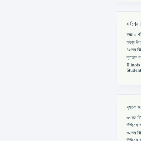
সর্বশেষ 
বস্ত্র ও 
মৎস্য উন
৪৩তম বিস
ব্যাংকে 
Illinoi
Student
ব্যাংক জ
৩৭তম বিস
বিসিএস প
৩৬তম বিস
বিসিএস প