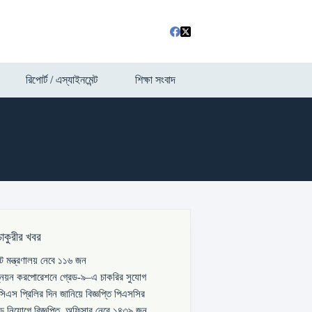
রিপোর্ট / এস্যাইনমেন্ট
শিক্ষা সংবাদ
চাকুরীর খবর
পাট মন্ত্রণালয় নেবে ১১৬ জন
্নয়ন করপোরেশনে গ্রেড-৯–এ চাকরির সুযোগ
িএস প্রিলির দিন জানিয়ে বিজ্ঞপ্তি পিএসসির
বড় নিয়োগে বিজ্ঞপ্তি, অফিসার নেবে ১৪৩৯ জন