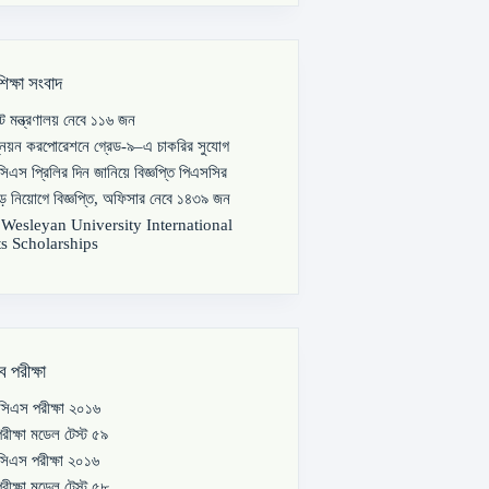
শিক্ষা সংবাদ
পাট মন্ত্রণালয় নেবে ১১৬ জন
্নয়ন করপোরেশনে গ্রেড-৯–এ চাকরির সুযোগ
িএস প্রিলির দিন জানিয়ে বিজ্ঞপ্তি পিএসসির
বড় নিয়োগে বিজ্ঞপ্তি, অফিসার নেবে ১৪৩৯ জন
s Wesleyan University International
s Scholarships
ব পরীক্ষা
িএস পরীক্ষা ২০১৬
রীক্ষা মডেল টেস্ট ৫৯
িএস পরীক্ষা ২০১৬
রীক্ষা মডেল টেস্ট ৫৮