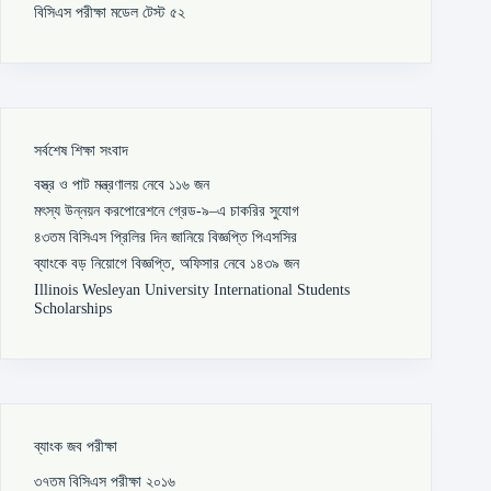
বিসিএস পরীক্ষা মডেল টেস্ট ৫২
সর্বশেষ শিক্ষা সংবাদ
বস্ত্র ও পাট মন্ত্রণালয় নেবে ১১৬ জন
মৎস্য উন্নয়ন করপোরেশনে গ্রেড-৯–এ চাকরির সুযোগ
৪৩তম বিসিএস প্রিলির দিন জানিয়ে বিজ্ঞপ্তি পিএসসির
ব্যাংকে বড় নিয়োগে বিজ্ঞপ্তি, অফিসার নেবে ১৪৩৯ জন
Illinois Wesleyan University International Students
Scholarships
ব্যাংক জব পরীক্ষা
৩৭তম বিসিএস পরীক্ষা ২০১৬