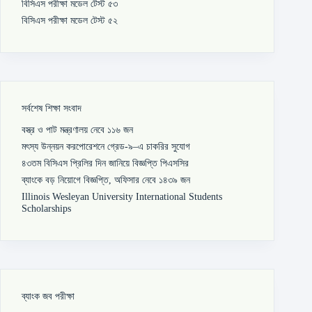
বিসিএস পরীক্ষা মডেল টেস্ট ৫৩
বিসিএস পরীক্ষা মডেল টেস্ট ৫২
সর্বশেষ শিক্ষা সংবাদ
বস্ত্র ও পাট মন্ত্রণালয় নেবে ১১৬ জন
মৎস্য উন্নয়ন করপোরেশনে গ্রেড-৯–এ চাকরির সুযোগ
৪৩তম বিসিএস প্রিলির দিন জানিয়ে বিজ্ঞপ্তি পিএসসির
ব্যাংকে বড় নিয়োগে বিজ্ঞপ্তি, অফিসার নেবে ১৪৩৯ জন
Illinois Wesleyan University International Students
Scholarships
ব্যাংক জব পরীক্ষা