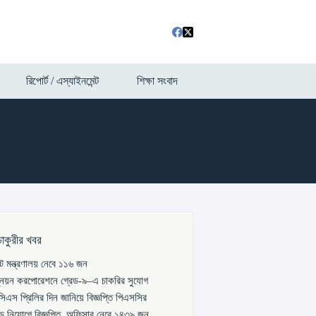
রিপোর্ট / এস্যাইনমেন্ট
শিক্ষা সংবাদ
চাকুরীর খবর
পাট মন্ত্রণালয় নেবে ১১৬ জন
্নয়ন করপোরেশনে গ্রেড-৯–এ চাকরির সুযোগ
িএস প্রিলির দিন জানিয়ে বিজ্ঞপ্তি পিএসসির
বড় নিয়োগে বিজ্ঞপ্তি, অফিসার নেবে ১৪৩৯ জন