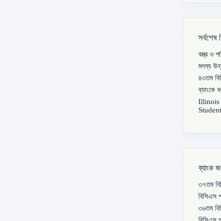
সর্বশেষ 
বস্ত্র ও 
মৎস্য উন
৪৩তম বিস
ব্যাংকে 
Illinoi
Student
ব্যাংক জ
৩৭তম বিস
বিসিএস প
৩৬তম বিস
বিসিএস প