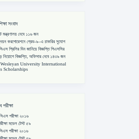
শিক্ষা সংবাদ
পাট মন্ত্রণালয় নেবে ১১৬ জন
্নয়ন করপোরেশনে গ্রেড-৯–এ চাকরির সুযোগ
িএস প্রিলির দিন জানিয়ে বিজ্ঞপ্তি পিএসসির
বড় নিয়োগে বিজ্ঞপ্তি, অফিসার নেবে ১৪৩৯ জন
s Wesleyan University International
s Scholarships
ব পরীক্ষা
িএস পরীক্ষা ২০১৬
রীক্ষা মডেল টেস্ট ৫৯
িএস পরীক্ষা ২০১৬
রীক্ষা মডেল টেস্ট ৫৮