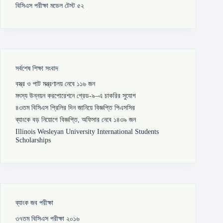
বিসিএস পরীক্ষা মডেল টেস্ট ৫২
সর্বশেষ শিক্ষা সংবাদ
বস্ত্র ও পাট মন্ত্রণালয় নেবে ১১৬ জন
মৎস্য উন্নয়ন করপোরেশনে গ্রেড-৯–এ চাকরির সুযোগ
৪৩তম বিসিএস প্রিলির দিন জানিয়ে বিজ্ঞপ্তি পিএসসির
ব্যাংকে বড় নিয়োগে বিজ্ঞপ্তি, অফিসার নেবে ১৪৩৯ জন
Illinois Wesleyan University International Students
Scholarships
ব্যাংক জব পরীক্ষা
৩৭তম বিসিএস পরীক্ষা ২০১৬