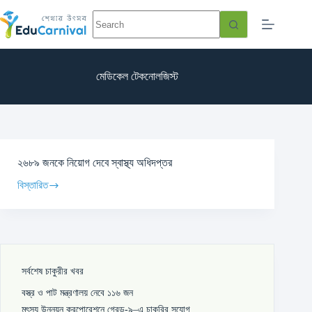
মেডিকেল টেকনোলজিস্ট
২৬৮৯ জনকে নিয়োগ দেবে স্বাস্থ্য অধিদপ্তর
বিস্তারিত
সর্বশেষ চাকুরীর খবর
বস্ত্র ও পাট মন্ত্রণালয় নেবে ১১৬ জন
মৎস্য উন্নয়ন করপোরেশনে গ্রেড-৯–এ চাকরির সুযোগ