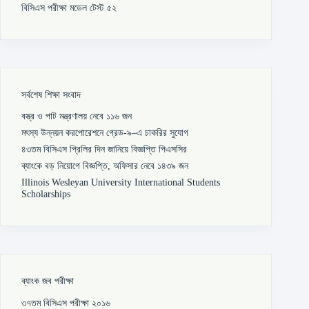
বিসিএস পরীক্ষা মডেল টেস্ট ৫২
সর্বশেষ শিক্ষা সংবাদ
বস্ত্র ও পাট মন্ত্রণালয় নেবে ১১৬ জন
মৎস্য উন্নয়ন করপোরেশনে গ্রেড-৯–এ চাকরির সুযোগ
৪৩তম বিসিএস প্রিলির দিন জানিয়ে বিজ্ঞপ্তি পিএসসির
ব্যাংকে বড় নিয়োগে বিজ্ঞপ্তি, অফিসার নেবে ১৪৩৯ জন
Illinois Wesleyan University International Students
Scholarships
ব্যাংক জব পরীক্ষা
৩৭তম বিসিএস পরীক্ষা ২০১৬