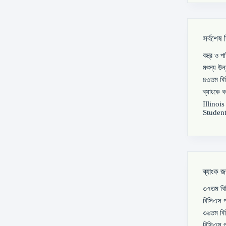
সর্বশেষ 
বস্ত্র ও 
মৎস্য উন
৪৩তম বিস
ব্যাংকে 
Illinoi
Student
ব্যাংক জ
৩৭তম বিস
বিসিএস প
৩৬তম বিস
বিসিএস প