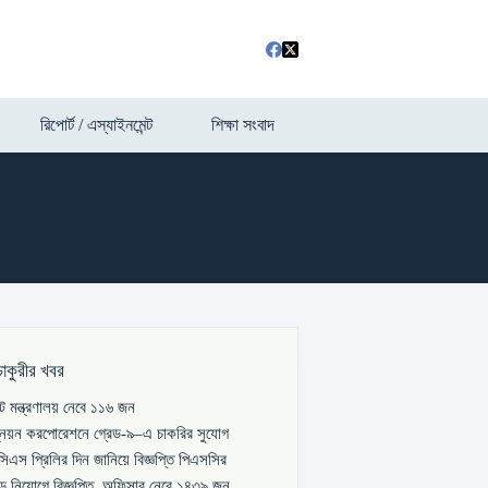
রিপোর্ট / এস্যাইনমেন্ট
শিক্ষা সংবাদ
চাকুরীর খবর
পাট মন্ত্রণালয় নেবে ১১৬ জন
্নয়ন করপোরেশনে গ্রেড-৯–এ চাকরির সুযোগ
িএস প্রিলির দিন জানিয়ে বিজ্ঞপ্তি পিএসসির
বড় নিয়োগে বিজ্ঞপ্তি, অফিসার নেবে ১৪৩৯ জন