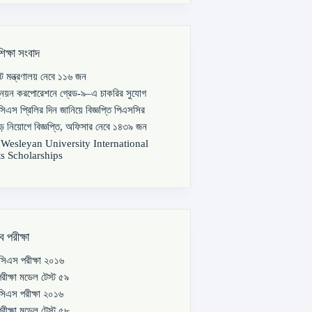
শিক্ষা সংবাদ
পাট মন্ত্রণালয় নেবে ১১৬ জন
্নয়ন করপোরেশনে গ্রেড-৯–এ চাকরির সুযোগ
িএস প্রিলির দিন জানিয়ে বিজ্ঞপ্তি পিএসসির
বড় নিয়োগে বিজ্ঞপ্তি, অফিসার নেবে ১৪৩৯ জন
s Wesleyan University International
s Scholarships
ব পরীক্ষা
িএস পরীক্ষা ২০১৬
রীক্ষা মডেল টেস্ট ৫৯
িএস পরীক্ষা ২০১৬
রীক্ষা মডেল টেস্ট ৫৮