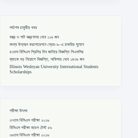
সর্বশেষ চাকুরীর খবর
বস্ত্র ও পাট মন্ত্রণালয় নেবে ১১৬ জন
মৎস্য উন্নয়ন করপোরেশনে গ্রেড-৯–এ চাকরির সুযোগ
৪৩তম বিসিএস প্রিলির দিন জানিয়ে বিজ্ঞপ্তি পিএসসির
ব্যাংকে বড় নিয়োগে বিজ্ঞপ্তি, অফিসার নেবে ১৪৩৯ জন
Illinois Wesleyan University International Students
Scholarships
পরীক্ষা উৎসব
৩৭তম বিসিএস পরীক্ষা ২০১৬
বিসিএস পরীক্ষা মডেল টেস্ট ৫৯
৩৬তম বিসিএস পরীক্ষা ২০১৬