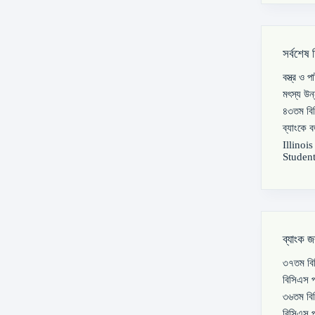
সর্বশেষ 
বস্ত্র ও 
মৎস্য উন
৪৩তম বিস
ব্যাংকে 
Illinoi
Student
ব্যাংক জ
৩৭তম বিস
বিসিএস প
৩৬তম বিস
বিসিএস প