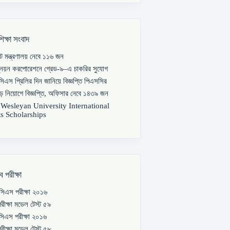
শিক্ষা সংবাদ
পাট মন্ত্রণালয় নেবে ১১৬ জন
্নয়ন করপোরেশনে গ্রেড-৯–এ চাকরির সুযোগ
িএস প্রিলির দিন জানিয়ে বিজ্ঞপ্তি পিএসসির
বড় নিয়োগে বিজ্ঞপ্তি, অফিসার নেবে ১৪৩৯ জন
s Wesleyan University International
s Scholarships
ব পরীক্ষা
িএস পরীক্ষা ২০১৬
রীক্ষা মডেল টেস্ট ৫৯
িএস পরীক্ষা ২০১৬
রীক্ষা মডেল টেস্ট ৫৮