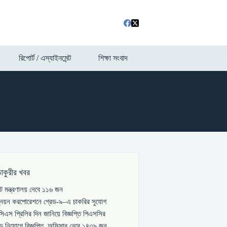
রিপোর্ট / এস্যাইনমেন্ট
শিক্ষা সংবাদ
চাকুরীর খবর
পাট মন্ত্রণালয় নেবে ১১৬ জন
্নয়ন করপোরেশনে গ্রেড-৯–এ চাকরির সুযোগ
িএস প্রিলির দিন জানিয়ে বিজ্ঞপ্তি পিএসসির
বড় নিয়োগে বিজ্ঞপ্তি, অফিসার নেবে ১৪৩৯ জন