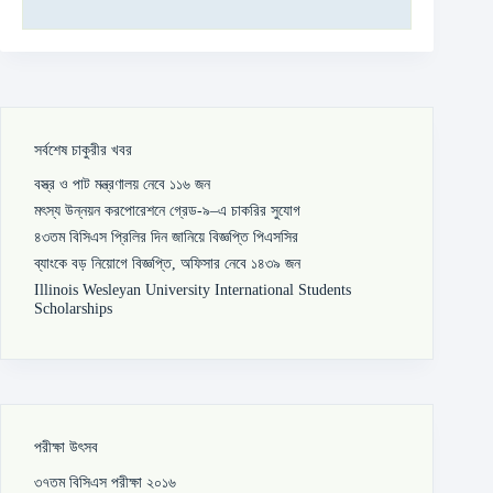
সর্বশেষ চাকুরীর খবর
বস্ত্র ও পাট মন্ত্রণালয় নেবে ১১৬ জন
মৎস্য উন্নয়ন করপোরেশনে গ্রেড-৯–এ চাকরির সুযোগ
৪৩তম বিসিএস প্রিলির দিন জানিয়ে বিজ্ঞপ্তি পিএসসির
ব্যাংকে বড় নিয়োগে বিজ্ঞপ্তি, অফিসার নেবে ১৪৩৯ জন
Illinois Wesleyan University International Students
Scholarships
পরীক্ষা উৎসব
৩৭তম বিসিএস পরীক্ষা ২০১৬