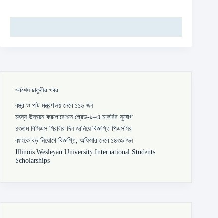
সর্বশেষ চাকুরীর খবর
বস্ত্র ও পাট মন্ত্রণালয় নেবে ১১৬ জন
মৎস্য উন্নয়ন করপোরেশনে গ্রেড-৯–এ চাকরির সুযোগ
৪৩তম বিসিএস প্রিলির দিন জানিয়ে বিজ্ঞপ্তি পিএসসির
ব্যাংকে বড় নিয়োগে বিজ্ঞপ্তি, অফিসার নেবে ১৪৩৯ জন
Illinois Wesleyan University International Students
Scholarships