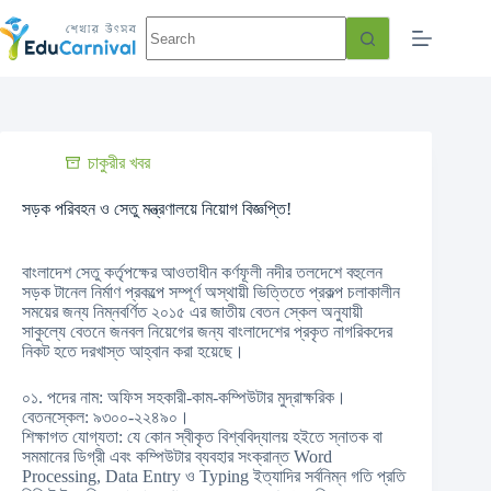
চাকুরীর খবর
সড়ক পরিবহন ও সেতু মন্ত্রণালয়ে নিয়োগ বিজ্ঞপ্তি!
বাংলাদেশ সেতু কর্তৃপক্ষের আওতাধীন কর্ণফূলী নদীর তলদেশে বহুলেন
সড়ক টানেল নির্মাণ প্রকল্পে সম্পূর্ণ অস্থায়ী ভিত্তিতে প্রকল্প চলাকালীন
সময়ের জন্য নিম্নবর্ণিত ২০১৫ এর জাতীয় বেতন স্কেল অনুযায়ী
সাকুল্যে বেতনে জনবল নিয়েগের জন্য বাংলাদেশের প্রকৃত নাগরিকদের
নিকট হতে দরখাস্ত আহ্বান করা হয়েছে।
০১. পদের নাম: অফিস সহকারী-কাম-কম্পিউটার মুদ্রাক্ষরিক।
বেতনস্কেল: ৯৩০০-২২৪৯০।
শিক্ষাগত যোগ্যতা: যে কোন স্বীকৃত বিশ্ববিদ্যালয় হইতে স্নাতক বা
সমমানের ডিগ্রী এবং কম্পিউটার ব্যবহার সংক্রান্ত Word
Processing, Data Entry ও Typing ইত্যাদির সর্বনিম্ন গতি প্রতি