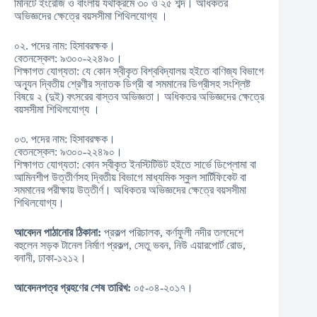
মিনিটে ইংরেজি ও বাংলায় যথাক্রমে ৩০ ও ২৫ শব্দ। অধিকতর
অভিজ্ঞদের ক্ষেত্রে বয়সসীমা শিথিলযোগ্য ।
০২. পদের নাম: হিসাবরক্ষক।
বেতনস্কেল: ৯৩০০-২২৪৯০।
শিক্ষাগত যোগ্যতা: যে কোন স্বীকৃত বিশ্ববিদ্যালয় হইতে বাণিজ্য বিভাগে
অন্যূন দ্বিতীয় শ্রেণীর স্নাতক ডিগ্রী বা সমমানের ডিগ্রীসহ সংশ্লিষ্ট
বিষয়ে ২ (দুই) বৎসরের বাস্তব অভিজ্ঞতা। অধিকতর অভিজ্ঞদের ক্ষেত্রে
বয়সসীমা শিথিলযোগ্য ।
০৩. পদের নাম: হিসাবরক্ষক।
বেতনস্কেল: ৯৩০০-২২৪৯০।
শিক্ষাগত যোগ্যতা: কোন স্বীকৃত ইনস্টিটিউট হইতে সার্ভে ডিপ্লোমা বা
আমিনশীপ উত্তীর্ণসহ দ্বিতীয় বিভাগে মাধ্যমিক স্কুল সার্টিফিকেট বা
সমমানের পরীক্ষায় উত্তীর্ণ। অধিকতর অভিজ্ঞদের ক্ষেত্রে বয়সসীমা
শিথিলযোগ্য।
আবেদন পাঠানোর ঠিকানা:
প্রকল্প পরিচালক, কর্ণফুলী নদীর তলদেশে
বহুলেন সড়ক টানেল নির্মাণ প্রকল্প, সেতু ভবন, নিউ এয়ারপোর্ট রোড,
বনানী, ঢাকা-১২১২।
আবেদনপত্র গ্রহণের শেষ তারিখ:
০৫-০৪-২০১৭।