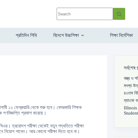
প্রতিদিন শিখি
বিদেশে উচ্চশিক্ষা
শিক্ষা নির্দেশিকা
সর্বশেষ 
বস্ত্র ও 
মৎস্য উন
৪৩তম বিস
ব্যাংকে 
আগামী ১২ ফেব্রুয়ারি থেকে শুরু হবে। বেসরকারি শিক্ষক
Illinoi
এক গণবিজ্ঞপ্তি প্রকাশ করেছে।
Student
িআরসিএর। ত্রয়োদশ পরীক্ষা থেকেই নতুন পদ্ধতিতে পরীক্ষা
িষ্ঠানে নিয়োগ পাবেন। আর কোনো পরীক্ষা দিতে হবে না।