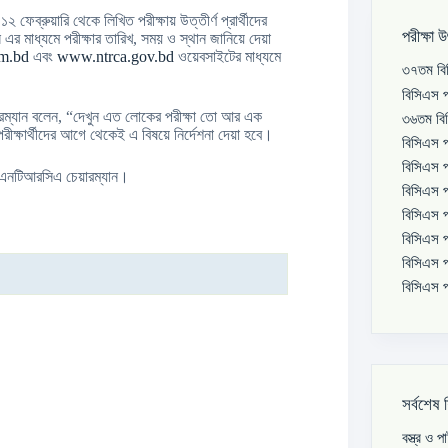
ব্রুয়ারি থেকে লিখিত পরীক্ষায় উত্তীর্ণ প্রার্থীদের
পরীক্ষা 
 এর মাধ্যমে পরীক্ষার তারিখ, সময় ও স্থান জানিয়ে দেয়া
om.bd
এবং
www.ntrca.gov.bd
ওয়েবসাইটের মাধ্যমে
৩৭তম বিস
বিসিএস প
য়ারম্যান বলেন, “দেখুন এত লোকের পরীক্ষা তো আর এক
৩৬তম বিস
ীক্ষার্থীদের আগে থেকেই এ বিষয়ে নির্দেশনা দেয়া হবে।
বিসিএস প
বিসিএস প
নি এনটিআরসিএ চেয়ারম্যান।
বিসিএস প
বিসিএস প
বিসিএস প
বিসিএস প
বিসিএস প
সর্বশেষ 
বস্ত্র ও 