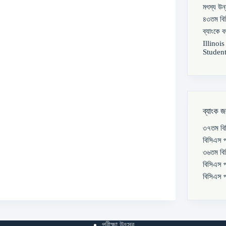
মৎস্য উন
৪৩তম বিস
ব্যাংকে 
Illinoi
Student
ব্যাংক জ
৩৭তম বিস
বিসিএস প
৩৬তম বিস
বিসিএস প
বিসিএস প
পরীক্ষা উৎসব