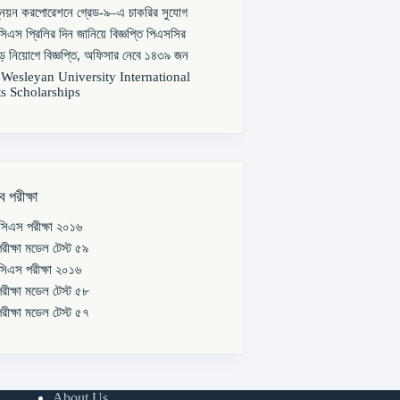
্নয়ন করপোরেশনে গ্রেড-৯–এ চাকরির সুযোগ
িএস প্রিলির দিন জানিয়ে বিজ্ঞপ্তি পিএসসির
বড় নিয়োগে বিজ্ঞপ্তি, অফিসার নেবে ১৪৩৯ জন
s Wesleyan University International
s Scholarships
ব পরীক্ষা
িএস পরীক্ষা ২০১৬
রীক্ষা মডেল টেস্ট ৫৯
িএস পরীক্ষা ২০১৬
রীক্ষা মডেল টেস্ট ৫৮
রীক্ষা মডেল টেস্ট ৫৭
About Us