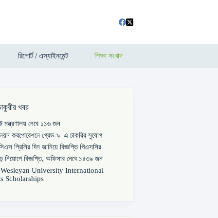
রিপোর্ট / এস্যাইনমেন্ট
শিক্ষা সংবাদ
চাকুরীর খবর
পাট মন্ত্রণালয় নেবে ১১৬ জন
্নয়ন করপোরেশনে গ্রেড-৯–এ চাকরির সুযোগ
িএস প্রিলির দিন জানিয়ে বিজ্ঞপ্তি পিএসসির
বড় নিয়োগে বিজ্ঞপ্তি, অফিসার নেবে ১৪৩৯ জন
s Wesleyan University International
s Scholarships