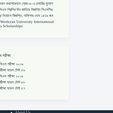
্নয়ন করপোরেশনে গ্রেড-৯–এ চাকরির সুযোগ
িএস প্রিলির দিন জানিয়ে বিজ্ঞপ্তি পিএসসির
বড় নিয়োগে বিজ্ঞপ্তি, অফিসার নেবে ১৪৩৯ জন
s Wesleyan University International
s Scholarships
ব পরীক্ষা
িএস পরীক্ষা ২০১৬
রীক্ষা মডেল টেস্ট ৫৯
িএস পরীক্ষা ২০১৬
রীক্ষা মডেল টেস্ট ৫৮
রীক্ষা মডেল টেস্ট ৫৭
About Us