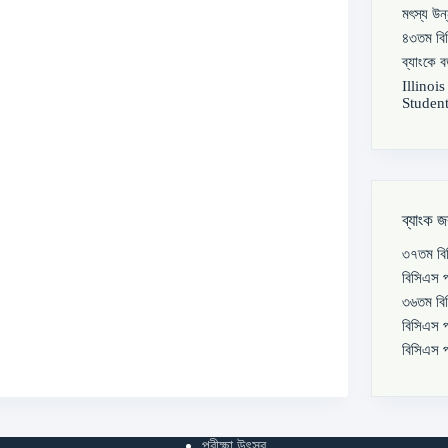
মৎস্য উন
৪৩তম বিস
ব্যাংকে 
Illinoi
Student
ব্যাংক জ
৩৭তম বিস
বিসিএস প
৩৬তম বিস
বিসিএস প
বিসিএস প
পরীক্ষা উৎসব