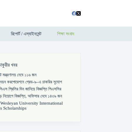
রিপোর্ট / এস্যাইনমেন্ট
শিক্ষা সংবাদ
চাকুরীর খবর
পাট মন্ত্রণালয় নেবে ১১৬ জন
্নয়ন করপোরেশনে গ্রেড-৯–এ চাকরির সুযোগ
িএস প্রিলির দিন জানিয়ে বিজ্ঞপ্তি পিএসসির
বড় নিয়োগে বিজ্ঞপ্তি, অফিসার নেবে ১৪৩৯ জন
s Wesleyan University International
s Scholarships