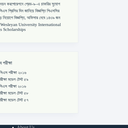
্নয়ন করপোরেশনে গ্রেড-৯–এ চাকরির সুযোগ
িএস প্রিলির দিন জানিয়ে বিজ্ঞপ্তি পিএসসির
বড় নিয়োগে বিজ্ঞপ্তি, অফিসার নেবে ১৪৩৯ জন
s Wesleyan University International
s Scholarships
ব পরীক্ষা
িএস পরীক্ষা ২০১৬
রীক্ষা মডেল টেস্ট ৫৯
িএস পরীক্ষা ২০১৬
রীক্ষা মডেল টেস্ট ৫৮
রীক্ষা মডেল টেস্ট ৫৭
About Us