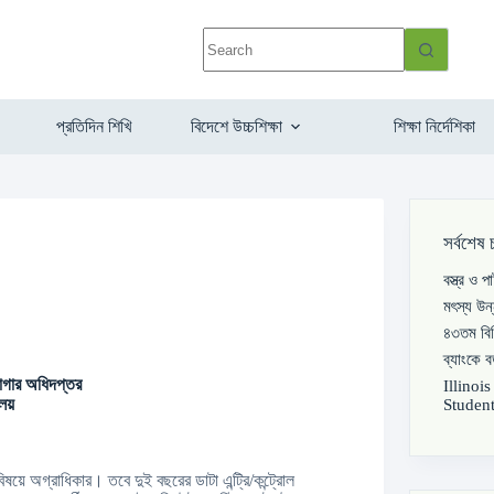
প্রতিদিন শিখি
বিদেশে উচ্চশিক্ষা
শিক্ষা নির্দেশিকা
সর্বশেষ 
বস্ত্র ও 
মৎস্য উন
৪৩তম বিস
ব্যাংকে 
াগার অধিদপ্তর
Illinoi
ালয়
Student
ষয়ে অগ্রাধিকার। তবে দুই বছরের ডাটা এন্ট্রি/কন্ট্রোল