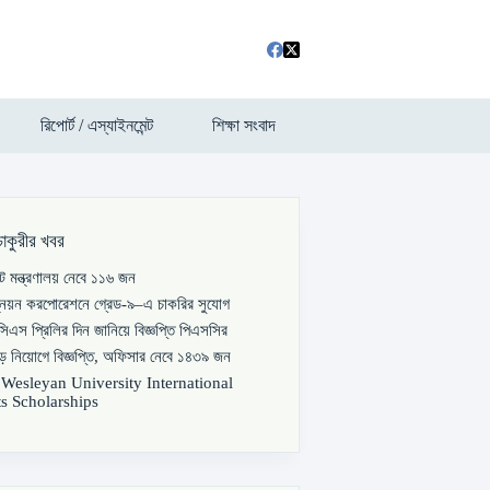
রিপোর্ট / এস্যাইনমেন্ট
শিক্ষা সংবাদ
চাকুরীর খবর
পাট মন্ত্রণালয় নেবে ১১৬ জন
্নয়ন করপোরেশনে গ্রেড-৯–এ চাকরির সুযোগ
িএস প্রিলির দিন জানিয়ে বিজ্ঞপ্তি পিএসসির
বড় নিয়োগে বিজ্ঞপ্তি, অফিসার নেবে ১৪৩৯ জন
s Wesleyan University International
s Scholarships