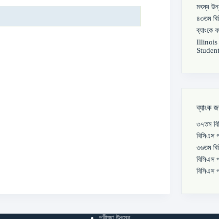
মৎস্য উন
৪৩তম বিস
ব্যাংকে 
Illinoi
Student
ব্যাংক জ
৩৭তম বিস
বিসিএস প
৩৬তম বিস
বিসিএস প
বিসিএস প
পরীক্ষা উৎসব