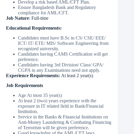
Develop a risk based AML/CFT Plan.
Ensure Bangladesh Bank and Regulatory
compliance for AML/CFT.
Job Nature
: Full-time
Educational Requirements:
Candidates must have B.Sc in CS/ CSE/ EEE/
ICT/ IT/ ETE/ MIS/ Software Engineering from
recognized university.
Candidates having CAMS Certification will get
preference.
Candidates having 3rd Division/ Class/ GPA/
CGPA in any Examinations need not apply.
Experience Requirements:
At least 2 year(s)
Job Requirements
Age At most 35 year(s)
At least 2 (two) years experience with the
exposure in IT related field in Bank/Financial
Institution.
Service in the Banks & Financial Institutions on
Anti-Money Laundering & Combating Financing
of Terrorism will be given preference.
Good knowledge of the AML/CFT laws,