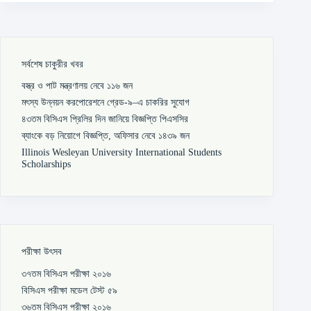
সর্বশেষ চাকুরীর খবর
বস্ত্র ও পাট মন্ত্রণালয় নেবে ১১৬ জন
মৎস্য উন্নয়ন করপোরেশনে গ্রেড-৯–এ চাকরির সুযোগ
৪৩তম বিসিএস প্রিলির দিন জানিয়ে বিজ্ঞপ্তি পিএসসির
ব্যাংকে বড় নিয়োগে বিজ্ঞপ্তি, অফিসার নেবে ১৪৩৯ জন
Illinois Wesleyan University International Students
Scholarships
পরীক্ষা উৎসব
৩৭তম বিসিএস পরীক্ষা ২০১৬
বিসিএস পরীক্ষা মডেল টেস্ট ৫৯
৩৬তম বিসিএস পরীক্ষা ২০১৬