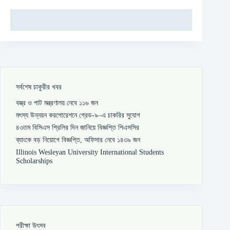
সর্বশেষ চাকুরীর খবর
বস্ত্র ও পাট মন্ত্রণালয় নেবে ১১৬ জন
মৎস্য উন্নয়ন করপোরেশনে গ্রেড-৯–এ চাকরির সুযোগ
৪৩তম বিসিএস প্রিলির দিন জানিয়ে বিজ্ঞপ্তি পিএসসির
ব্যাংকে বড় নিয়োগে বিজ্ঞপ্তি, অফিসার নেবে ১৪৩৯ জন
Illinois Wesleyan University International Students
Scholarships
পরীক্ষা উৎসব