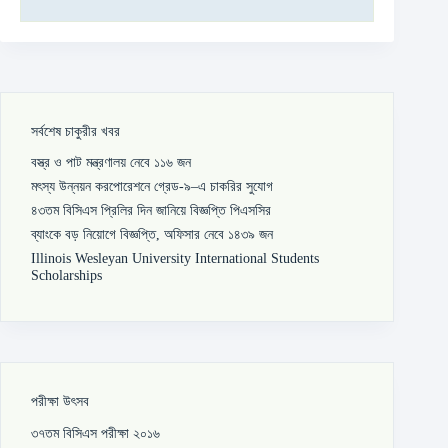
সর্বশেষ চাকুরীর খবর
বস্ত্র ও পাট মন্ত্রণালয় নেবে ১১৬ জন
মৎস্য উন্নয়ন করপোরেশনে গ্রেড-৯–এ চাকরির সুযোগ
৪৩তম বিসিএস প্রিলির দিন জানিয়ে বিজ্ঞপ্তি পিএসসির
ব্যাংকে বড় নিয়োগে বিজ্ঞপ্তি, অফিসার নেবে ১৪৩৯ জন
Illinois Wesleyan University International Students
Scholarships
পরীক্ষা উৎসব
৩৭তম বিসিএস পরীক্ষা ২০১৬