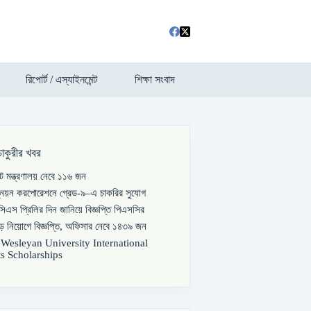
রিপোর্ট / এস্যাইনমেন্ট
শিক্ষা সংবাদ
চাকুরীর খবর
পাট মন্ত্রণালয় নেবে ১১৬ জন
্নয়ন করপোরেশনে গ্রেড-৯–এ চাকরির সুযোগ
িএস প্রিলির দিন জানিয়ে বিজ্ঞপ্তি পিএসসির
বড় নিয়োগে বিজ্ঞপ্তি, অফিসার নেবে ১৪৩৯ জন
s Wesleyan University International
s Scholarships