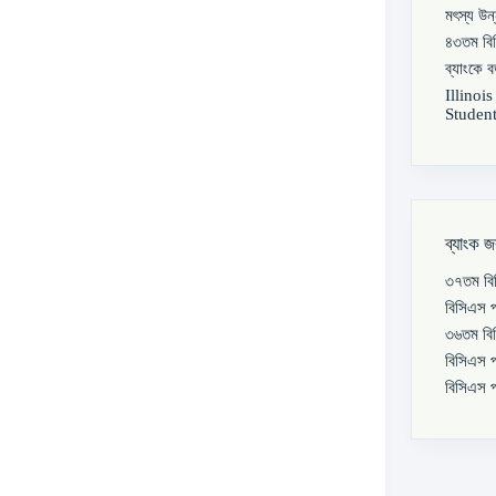
মৎস্য উন
৪৩তম বিস
ব্যাংকে 
Illinoi
Student
ব্যাংক জ
৩৭তম বিস
বিসিএস প
৩৬তম বিস
বিসিএস প
বিসিএস প