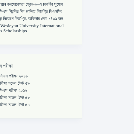
্নয়ন করপোরেশনে গ্রেড-৯–এ চাকরির সুযোগ
িএস প্রিলির দিন জানিয়ে বিজ্ঞপ্তি পিএসসির
বড় নিয়োগে বিজ্ঞপ্তি, অফিসার নেবে ১৪৩৯ জন
s Wesleyan University International
s Scholarships
ব পরীক্ষা
িএস পরীক্ষা ২০১৬
রীক্ষা মডেল টেস্ট ৫৯
িএস পরীক্ষা ২০১৬
রীক্ষা মডেল টেস্ট ৫৮
রীক্ষা মডেল টেস্ট ৫৭