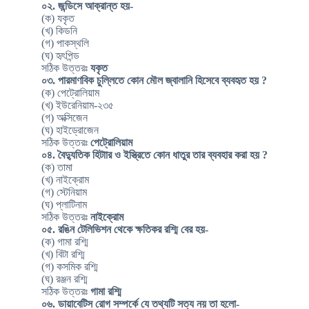
০২. জন্ডিসে আক্রান্ত হয়-
(ক) যকৃত
(খ) কিডনি
(গ) পাকস্থলি
(ঘ) হৃৎপিন্ড
সঠিক উত্তরঃ
যকৃত
০৩. পারমাণবিক চুল্লিতে কোন মৌল জ্বালানি হিসেবে ব্যবহৃত হয় ?
(ক) পেট্রোলিয়াম
(খ) ইউরেনিয়াম-২৩৫
(গ) অক্সিজেন
(ঘ) হাইড্রোজেন
সঠিক উত্তরঃ
পেট্রোলিয়াম
০৪. বৈদ্যুতিক হিটাার ও ইস্ত্রিতে কোন ধাতুর তার ব্যবহার করা হয় ?
(ক) তামা
(খ) নাইক্রোম
(গ) স্টেনিয়াম
(ঘ) প্লাটিনাম
সঠিক উত্তরঃ
নাইক্রোম
০৫. রঙিন টেলিভিশন থেকে ক্ষতিকর রশ্মি বের হয়-
(ক) গামা রশ্মি
(খ) বিটা রশ্মি
(গ) কসমিক রশ্মি
(ঘ) রঞ্জন রশ্মি
সঠিক উত্তরঃ
গামা রশ্মি
০৬. ডায়াবেটিস রোগ সম্পর্কে যে তথ্যটি সত্য নয় তা হলো-