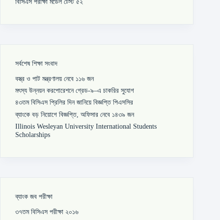
বিসিএস পরীক্ষা মডেল টেস্ট ৫২
সর্বশেষ শিক্ষা সংবাদ
বস্ত্র ও পাট মন্ত্রণালয় নেবে ১১৬ জন
মৎস্য উন্নয়ন করপোরেশনে গ্রেড-৯–এ চাকরির সুযোগ
৪৩তম বিসিএস প্রিলির দিন জানিয়ে বিজ্ঞপ্তি পিএসসির
ব্যাংকে বড় নিয়োগে বিজ্ঞপ্তি, অফিসার নেবে ১৪৩৯ জন
Illinois Wesleyan University International Students
Scholarships
ব্যাংক জব পরীক্ষা
৩৭তম বিসিএস পরীক্ষা ২০১৬