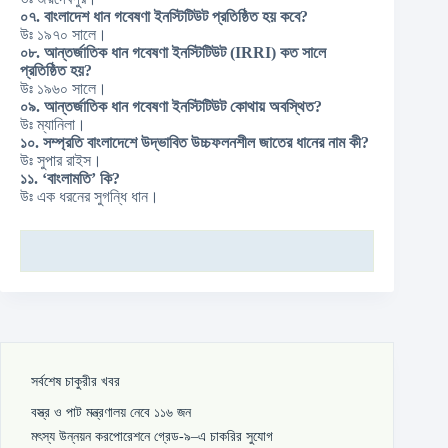
০৭. বাংলাদেশ ধান গবেষণা ইনস্টিটিউট প্রতিষ্ঠিত হয় কবে?
উঃ ১৯৭০ সালে।
০৮. আন্তর্জাতিক ধান গবেষণা ইনস্টিটিউট (IRRI) কত সালে
প্রতিষ্ঠিত হয়?
উঃ ১৯৬০ সালে।
০৯. আন্তর্জাতিক ধান গবেষণা ইনস্টিটিউট কোথায় অবস্থিত?
উঃ ম্যানিলা।
১০. সম্প্রতি বাংলাদেশে উদ্ভাবিত উচ্চফলনশীল জাতের ধানের নাম কী?
উঃ সুপার রাইস।
১১. ‘বাংলামতি’ কি?
উঃ এক ধরনের সুগন্ধি ধান।
সর্বশেষ চাকুরীর খবর
বস্ত্র ও পাট মন্ত্রণালয় নেবে ১১৬ জন
মৎস্য উন্নয়ন করপোরেশনে গ্রেড-৯–এ চাকরির সুযোগ