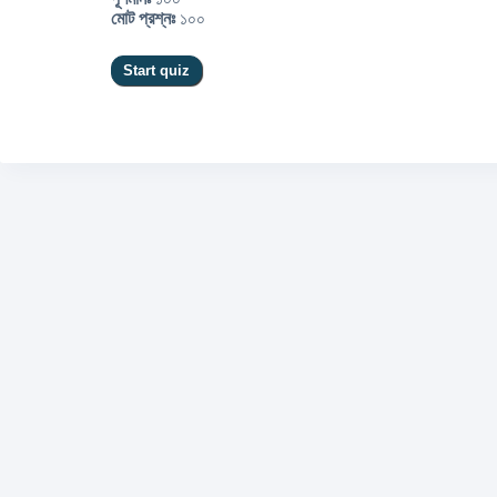
মোট প্রশ্নঃ
১০০