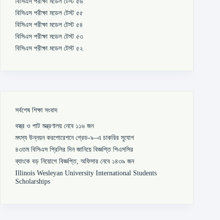
বিসিএস পরীক্ষা মডেল টেস্ট ৫৬
বিসিএস পরীক্ষা মডেল টেস্ট ৫৫
বিসিএস পরীক্ষা মডেল টেস্ট ৫৪
বিসিএস পরীক্ষা মডেল টেস্ট ৫৩
বিসিএস পরীক্ষা মডেল টেস্ট ৫২
সর্বশেষ শিক্ষা সংবাদ
বস্ত্র ও পাট মন্ত্রণালয় নেবে ১১৬ জন
মৎস্য উন্নয়ন করপোরেশনে গ্রেড-৯–এ চাকরির সুযোগ
৪৩তম বিসিএস প্রিলির দিন জানিয়ে বিজ্ঞপ্তি পিএসসির
ব্যাংকে বড় নিয়োগে বিজ্ঞপ্তি, অফিসার নেবে ১৪৩৯ জন
Illinois Wesleyan University International Students
Scholarships