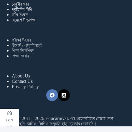
চাকুরীর খবর
প্রতিদিন শিখি
ভর্তি সংবাদ
বিদেশে উচ্চশিক্ষা
পরীক্ষা উৎসব
রিপোর্ট / এস্যাইনমেন্ট
শিক্ষা নির্দেশিকা
শিক্ষা সংবাদ
About Us
Contact Us
Privacy Policy
Copyright 2011 - 2026 Educarnival. এই ওয়েবসাইটের কোনো লেখা,
হোম
ছবি, অডিও, ভিডিও অনুমতি ছাড়া ব্যবহার বেআইনি।