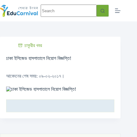
চাকুরীর খবর
ঢাকা ইপিজেড হাসপাতালে নিয়োগ বিজ্ঞপ্তি!
আবেদনের শেষ সময়: ০৯-০২-২০১৭।