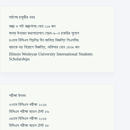
সর্বশেষ চাকুরীর খবর
বস্ত্র ও পাট মন্ত্রণালয় নেবে ১১৬ জন
মৎস্য উন্নয়ন করপোরেশনে গ্রেড-৯–এ চাকরির সুযোগ
৪৩তম বিসিএস প্রিলির দিন জানিয়ে বিজ্ঞপ্তি পিএসসির
ব্যাংকে বড় নিয়োগে বিজ্ঞপ্তি, অফিসার নেবে ১৪৩৯ জন
Illinois Wesleyan University International Students
Scholarships
পরীক্ষা উৎসব
৩৭তম বিসিএস পরীক্ষা ২০১৬
বিসিএস পরীক্ষা মডেল টেস্ট ৫৯
৩৬তম বিসিএস পরীক্ষা ২০১৬
বিসিএস পরীক্ষা মডেল টেস্ট ৫৮