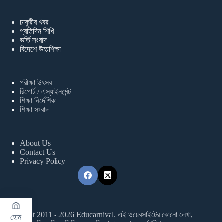
চাকুরীর খবর
প্রতিদিন শিখি
ভর্তি সংবাদ
বিদেশে উচ্চশিক্ষা
পরীক্ষা উৎসব
রিপোর্ট / এস্যাইনমেন্ট
শিক্ষা নির্দেশিকা
শিক্ষা সংবাদ
About Us
Contact Us
Privacy Policy
Copyright 2011 - 2026 Educarnival. এই ওয়েবসাইটের কোনো লেখা,
হোম