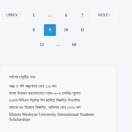
1
…
6
7
PREV
NEXT
8
9
10
11
12
…
60
সর্বশেষ চাকুরীর খবর
বস্ত্র ও পাট মন্ত্রণালয় নেবে ১১৬ জন
মৎস্য উন্নয়ন করপোরেশনে গ্রেড-৯–এ চাকরির সুযোগ
৪৩তম বিসিএস প্রিলির দিন জানিয়ে বিজ্ঞপ্তি পিএসসির
ব্যাংকে বড় নিয়োগে বিজ্ঞপ্তি, অফিসার নেবে ১৪৩৯ জন
Illinois Wesleyan University International Students
Scholarships