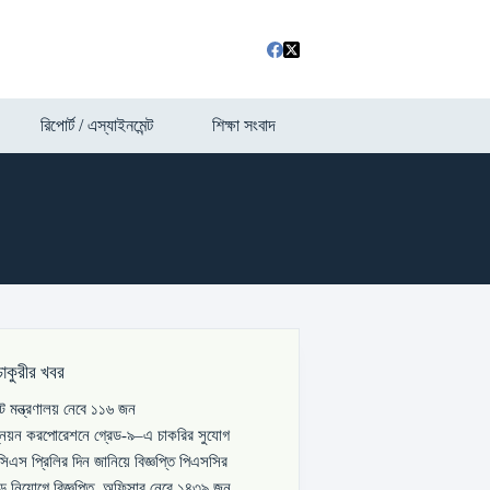
রিপোর্ট / এস্যাইনমেন্ট
শিক্ষা সংবাদ
চাকুরীর খবর
পাট মন্ত্রণালয় নেবে ১১৬ জন
্নয়ন করপোরেশনে গ্রেড-৯–এ চাকরির সুযোগ
িএস প্রিলির দিন জানিয়ে বিজ্ঞপ্তি পিএসসির
বড় নিয়োগে বিজ্ঞপ্তি, অফিসার নেবে ১৪৩৯ জন