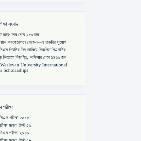
শিক্ষা সংবাদ
পাট মন্ত্রণালয় নেবে ১১৬ জন
্নয়ন করপোরেশনে গ্রেড-৯–এ চাকরির সুযোগ
িএস প্রিলির দিন জানিয়ে বিজ্ঞপ্তি পিএসসির
বড় নিয়োগে বিজ্ঞপ্তি, অফিসার নেবে ১৪৩৯ জন
s Wesleyan University International
s Scholarships
ব পরীক্ষা
িএস পরীক্ষা ২০১৬
রীক্ষা মডেল টেস্ট ৫৯
িএস পরীক্ষা ২০১৬
রীক্ষা মডেল টেস্ট ৫৮