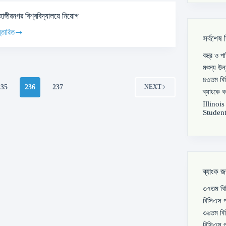
হাঙ্গীরনগর বিশ্ববিদ্যালয়ে নিয়োগ
্তারিত
সর্বশেষ 
বস্ত্র ও 
মৎস্য উন
৪৩তম বিস
235
236
237
NEXT
ব্যাংকে 
Illinoi
Student
ব্যাংক জ
৩৭তম বিস
বিসিএস প
৩৬তম বিস
বিসিএস প