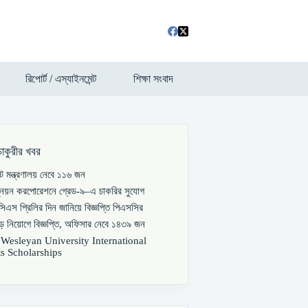
রিপোর্ট / এস্যাইনমেন্ট
শিক্ষা সংবাদ
চাকুরীর খবর
পাট মন্ত্রণালয় নেবে ১১৬ জন
্নয়ন করপোরেশনে গ্রেড-৯–এ চাকরির সুযোগ
িএস প্রিলির দিন জানিয়ে বিজ্ঞপ্তি পিএসসির
বড় নিয়োগে বিজ্ঞপ্তি, অফিসার নেবে ১৪৩৯ জন
s Wesleyan University International
s Scholarships