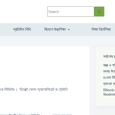
প্রতিদিন শিখি
বিদেশে উচ্চশিক্ষা
শিক্ষা নির্দেশিকা
সর্বশেষ 
বস্ত্র ও 
মৎস্য উন
৪৩তম বিস
ব্যাংকে 
যাংক লিমিটেড। ‘ডিরেক্ট সেলস অ্যাসোসিয়েট বা ট্রেইনি
Illinoi
Student