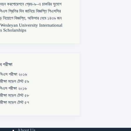
্নয়ন করপোরেশনে গ্রেড-৯–এ চাকরির সুযোগ
িএস প্রিলির দিন জানিয়ে বিজ্ঞপ্তি পিএসসির
বড় নিয়োগে বিজ্ঞপ্তি, অফিসার নেবে ১৪৩৯ জন
s Wesleyan University International
s Scholarships
ব পরীক্ষা
িএস পরীক্ষা ২০১৬
রীক্ষা মডেল টেস্ট ৫৯
িএস পরীক্ষা ২০১৬
রীক্ষা মডেল টেস্ট ৫৮
রীক্ষা মডেল টেস্ট ৫৭
About Us