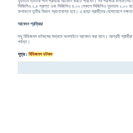
ন্যূনতম স্নাতক পাস প্রার্থীরা আবেদন করতে পারবেন। সব পরীক্ষার ফলাফলের ক
সিজিপিএ ২.৫ প্রাপ্ত এবং সিজিপিএ ৪.০০ স্কেলে সিজিপিএ ন্যূনতম ২.০০ হত
ফলাফলে তৃতীয় বিভাগ গ্রহণযোগ্য হবে। এ ছাড়া প্রার্থীদের যোগাযোগে দক্ষ
আবেদন প্রক্রিয়া
শুধু বিডিজবস ডটকমের মাধ্যমে অনলাইনে আবেদন করা যাবে। আগ্রহী প্রার্থীর
পর্যন্ত।
সূত্র :
বিডিজবস ডটকম