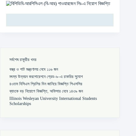
সর্বশেষ চাকুরীর খবর
বস্ত্র ও পাট মন্ত্রণালয় নেবে ১১৬ জন
মৎস্য উন্নয়ন করপোরেশনে গ্রেড-৯–এ চাকরির সুযোগ
৪৩তম বিসিএস প্রিলির দিন জানিয়ে বিজ্ঞপ্তি পিএসসির
ব্যাংকে বড় নিয়োগে বিজ্ঞপ্তি, অফিসার নেবে ১৪৩৯ জন
Illinois Wesleyan University International Students
Scholarships