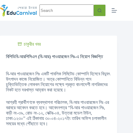
চাকুরীর খবর
বিপিডিবি-আরপিসিএল (বি-আর) পাওয়ারজেন লিঃ-এ নিয়োগ বিজ্ঞপ্তি
বি-আর পাওয়ারজেন লিঃ একটি পাবলিক লিমিটেড কোম্পানি হিসেবে বিদ্যুৎ
উৎপাদন কাজে নিয়োজিত। অত্র কোম্পানিতে বিভিন্ন পদে
চুক্তিভিত্তিক লোকবল নিয়োগের লক্ষ্যে প্রকৃত বাংলাদেশী নাগরিকদের
নিকট হতে দরখাস্ত আহ্বান করা হয়েছে।
আগ্রহী প্রার্থীগণকে ব্যবস্থাপনা পরিচালক, বি-আর পাওয়ারজেন লিঃ এর
বরাবরে আবেদন করতে হবে। আবেদনপত্র “বি-আর পাওয়ারজেন লিঃ,
বাড়ী নং-৩৯, রোড নং-১২, সেক্টর-০৪, উত্তরা মডেল টাউন,
ঢাকা-১২৩০” এই ঠিকানায় ৩০-০৪-২০১৭ইং তারিখ অফিস চলাকালীন
সময়ের মধ্যে পৌঁছাতে হবে।