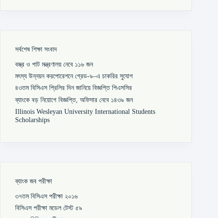
সর্বশেষ শিক্ষা সংবাদ
বস্ত্র ও পাট মন্ত্রণালয় নেবে ১১৬ জন
মৎস্য উন্নয়ন করপোরেশনে গ্রেড-৯–এ চাকরির সুযোগ
৪৩তম বিসিএস প্রিলির দিন জানিয়ে বিজ্ঞপ্তি পিএসসির
ব্যাংকে বড় নিয়োগে বিজ্ঞপ্তি, অফিসার নেবে ১৪৩৯ জন
Illinois Wesleyan University International Students
Scholarships
ব্যাংক জব পরীক্ষা
৩৭তম বিসিএস পরীক্ষা ২০১৬
বিসিএস পরীক্ষা মডেল টেস্ট ৫৯