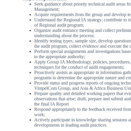
Seek guidance about priority technical audit areas f
Management;
Acquire requirements from the group and develop tec
Understand the Regional IA strategy; contribute to r
of Regional audit program;
Organize audit entrance meeting and collect prelimin
understanding about the process;
Identify testing types, sample size, develop question
the audit program, collect evidence and execute the a
Perform special assignments and investigations bas
to the appropriate authority;
Apply Group IA Methodology, policies, procedures, g
techniques for the conduct of audit engagements;
Proactively assists as appropriate in information gath
programs to determine the appropriate nature and ext
Provide status and progress reports of ongoing techni
VimpelCom Group, and Asia & Africa Business Unit
Prepare quality and detailed working papers that e
observations that arise; draft, prepare and submit au
the final IA Report
Respond appropriately to the feedback received from 
work;
Actively participate in knowledge sharing sessions a
developments in leading audit practices