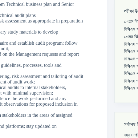
rom Technical business plan and Senior
পরীক্ষা 
hnical audit plans
isk assessment as appropriate in preparation
৩৭তম বিস
বিসিএস প
ary study materials to develop
৩৬তম বিস
naire and establish audit program; follow
বিসিএস প
udit;
বিসিএস প
ed on the Management requests and report
বিসিএস প
uidelines, processes, tools and
বিসিএস প
বিসিএস প
ering, risk assessment and tailoring of audit
বিসিএস প
ent of audit work;
cal audits to internal stakeholders,
বিসিএস প
 with minimal supervision;
vidence the work performed and any
dit observations for proposed inclusion in
stakeholders in the areas of assigned
সর্বশেষ 
nd platforms; stay updated on
বস্ত্র ও 