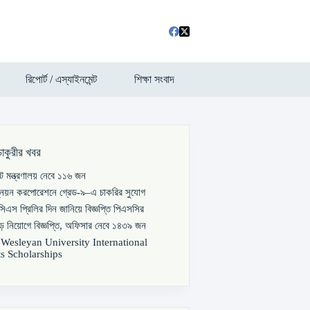
রিপোর্ট / এস্যাইনমেন্ট
শিক্ষা সংবাদ
চাকুরীর খবর
পাট মন্ত্রণালয় নেবে ১১৬ জন
্নয়ন করপোরেশনে গ্রেড-৯–এ চাকরির সুযোগ
িএস প্রিলির দিন জানিয়ে বিজ্ঞপ্তি পিএসসির
বড় নিয়োগে বিজ্ঞপ্তি, অফিসার নেবে ১৪৩৯ জন
s Wesleyan University International
s Scholarships