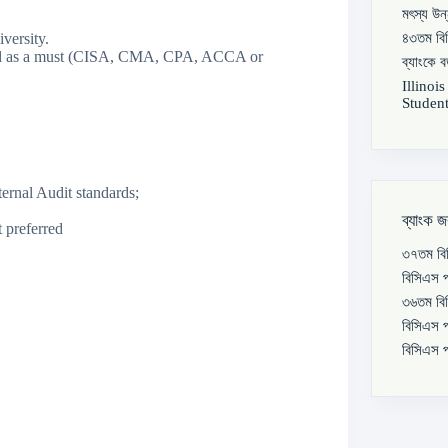
মৎস্য উন
versity.
৪৩তম বিস
garded as a must (CISA, CMA, CPA, ACCA or
ব্যাংকে 
Illinoi
Student
rnal Audit standards;
ব্যাংক জ
 preferred
৩৭তম বিস
বিসিএস প
৩৬তম বিস
বিসিএস প
বিসিএস প