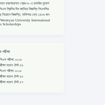
্নয়ন করপোরেশনে গ্রেড-৯–এ চাকরির সুযোগ
িএস প্রিলির দিন জানিয়ে বিজ্ঞপ্তি পিএসসির
বড় নিয়োগে বিজ্ঞপ্তি, অফিসার নেবে ১৪৩৯ জন
s Wesleyan University International
s Scholarships
ব পরীক্ষা
িএস পরীক্ষা ২০১৬
রীক্ষা মডেল টেস্ট ৫৯
িএস পরীক্ষা ২০১৬
রীক্ষা মডেল টেস্ট ৫৮
রীক্ষা মডেল টেস্ট ৫৭