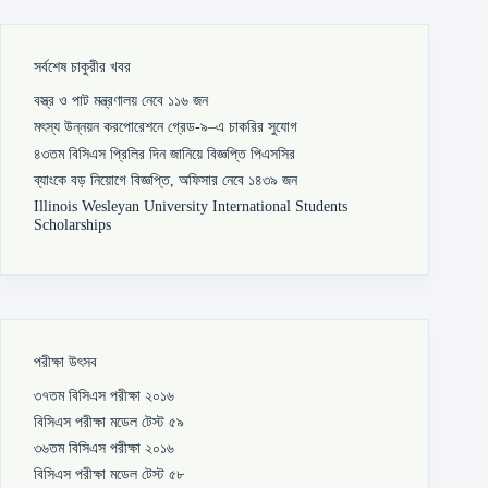
সর্বশেষ চাকুরীর খবর
বস্ত্র ও পাট মন্ত্রণালয় নেবে ১১৬ জন
মৎস্য উন্নয়ন করপোরেশনে গ্রেড-৯–এ চাকরির সুযোগ
৪৩তম বিসিএস প্রিলির দিন জানিয়ে বিজ্ঞপ্তি পিএসসির
ব্যাংকে বড় নিয়োগে বিজ্ঞপ্তি, অফিসার নেবে ১৪৩৯ জন
Illinois Wesleyan University International Students
Scholarships
পরীক্ষা উৎসব
৩৭তম বিসিএস পরীক্ষা ২০১৬
বিসিএস পরীক্ষা মডেল টেস্ট ৫৯
৩৬তম বিসিএস পরীক্ষা ২০১৬
বিসিএস পরীক্ষা মডেল টেস্ট ৫৮