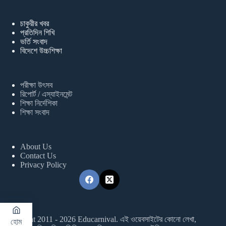
চাকুরীর খবর
প্রতিদিন শিখি
ভর্তি সংবাদ
বিদেশে উচ্চশিক্ষা
পরীক্ষা উৎসব
রিপোর্ট / এস্যাইনমেন্ট
শিক্ষা নির্দেশিকা
শিক্ষা সংবাদ
About Us
Contact Us
Privacy Policy
Copyright 2011 - 2026 Educarnival. এই ওয়েবসাইটের কোনো লেখা,
হোম