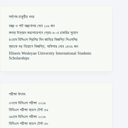
সর্বশেষ চাকুরীর খবর
বস্ত্র ও পাট মন্ত্রণালয় নেবে ১১৬ জন
মৎস্য উন্নয়ন করপোরেশনে গ্রেড-৯–এ চাকরির সুযোগ
৪৩তম বিসিএস প্রিলির দিন জানিয়ে বিজ্ঞপ্তি পিএসসির
ব্যাংকে বড় নিয়োগে বিজ্ঞপ্তি, অফিসার নেবে ১৪৩৯ জন
Illinois Wesleyan University International Students
Scholarships
পরীক্ষা উৎসব
৩৭তম বিসিএস পরীক্ষা ২০১৬
বিসিএস পরীক্ষা মডেল টেস্ট ৫৯
৩৬তম বিসিএস পরীক্ষা ২০১৬
বিসিএস পরীক্ষা মডেল টেস্ট ৫৮