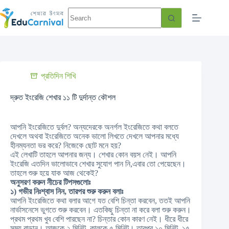
প্রতিদিন শিখি
দ্রুত ইংরেজি শেখার ১১ টি দুর্দান্ত কৌশল
আপনি ইংরেজিতে দুর্বল? অন্যদেরকে অনর্গল ইংরেজিতে কথা বলতে
দেখলে অথবা ইংরেজিতে অনেক ভালো লিখতে দেখলে আপনার মধ্যে
হীনম্যনতা ভর করে? নিজেকে ছোট মনে হয়?
এই লেখাটি তাহলে আপনার জন্য। শেখার কোন বয়স নেই। আপনি
ইংরেজি এতদিন ভালোভাবে শেখার সুযোগ পান নি,এবার তো পেয়েছেন।
তাহলে শুরু হয়ে যাক আজ থেকেই?
অনুসরণ করুন নীচের টিপসগুলোঃ
১) গভীর নিঃশ্বাস নিন, তারপর শুরু করুন বলাঃ
আপনি ইংরেজিতে কথা বলার আগে যত বেশি চিন্তা করবেন, ততই আপনি
নার্ভাসনেসে ভুগতে শুরু করবেন। এতকিছু চিন্তা না করে বলা শুরু করুন।
প্রথম প্রথম খুব বেশি পারছেন না? চিন্তার কোন কারণ নেই। ধীরে ধীরে
সময় বাড়ান। আজকে ২ মিনিট, কালকে ৫ মিনিট। তারপর ১০ মিনিট, ১৫