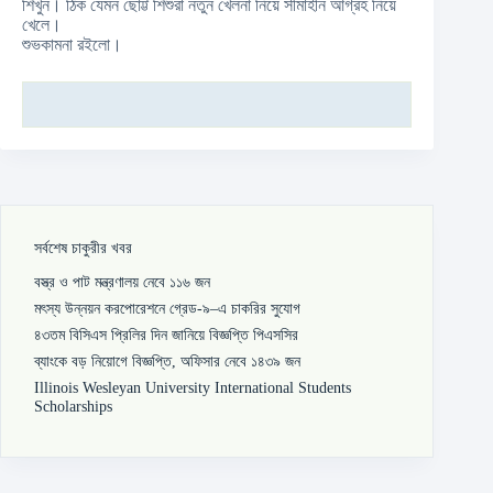
শিখুন। ঠিক যেমন ছোট্ট শিশুরা নতুন খেলনা নিয়ে সীমাহীন আগ্রহ নিয়ে
খেলে।
শুভকামনা রইলো।
সর্বশেষ চাকুরীর খবর
বস্ত্র ও পাট মন্ত্রণালয় নেবে ১১৬ জন
মৎস্য উন্নয়ন করপোরেশনে গ্রেড-৯–এ চাকরির সুযোগ
৪৩তম বিসিএস প্রিলির দিন জানিয়ে বিজ্ঞপ্তি পিএসসির
ব্যাংকে বড় নিয়োগে বিজ্ঞপ্তি, অফিসার নেবে ১৪৩৯ জন
Illinois Wesleyan University International Students
Scholarships