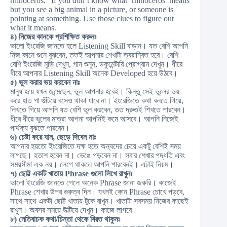
rhinoceros.” If you don’t know what ‘rhinoceros’ means
but you see a big animal in a picture, or someone is
pointing at something. Use those clues to figure out
what it means.
৪) নিজের কানকে প্রশিক্ষিত করুনঃ
ভালো ইংরেজি জানতে হলে Listening Skill বাড়ান। যত বেশি আপনি
নিজ কানে শুনে বুঝবেন, ততই আপনার শেখাটা ত্বরান্বিত হবে। বেশি
বেশি ইংরেজি মুভি দেখুন, গান শুনুন, ডকুমেন্টারি প্রোগ্রাম দেখুন। ধীরে
ধীরে আপনার Listening Skill অনেক Developed হয়ে উঠবে।
৫) ভুল করার ভয় করবেন নাঃ
মানুষ হয়ে যখন জন্মেছেন, ভুল আপনার হবেই। কিন্তু সেই ভুলের ভয়
করে হাত পা গুঁটিয়ে বসেও থাকা যাবে না। ইংরেজিতে কথা বলতে গিয়ে,
লিখতে গিয়ে আপনি যত বেশি ভুল করবেন, তত দ্রুতই শিখতে পারবেন।
ধীরে ধীরে ভুলের মাত্রা আপনা আপনিই কমে আসবে। আপনি নিজেই
পার্থক্য বুঝতে পারবেন।
৬) চেষ্টা করে যান, ছেড়ে দিবেন নাঃ
আপনার হয়তো ইংরেজিতে দক্ষ হতে অন্যদের চেয়ে একটু বেশিই সময়
লাগছে। হতাশ হবেন না। ভেঙে পড়বেন না। সবার শেখার পদ্ধতি এবং
সময়সীমা এক নয়। লেগে থাকলে আপনি পারবেনই। এটাই নিয়ম।
৭) ছোট্ট একটি খাতায় Phrase গুলো লিখে রাখুনঃ
ভালো ইংরেজি জানতে গেলে অনেক Phrase জানা জরুরি। কাজেই
Phrase শেখার উপর গুরুত্ব দিন। যখনই কোন Phrase চোখে পড়বে,
সাথে সাথে একটা ছোট্ট খাতায় টুকে রাখুন। খাতাটা সবসময় নিজের কাছেই
রাখুন। অবসর সময়ে উল্টিয়ে দেখুন। কাজে লাগবে।
৮) নেতিবাচক কথা/চিন্তা থেকে বিরত থাকুনঃ