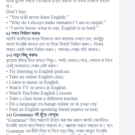
মনের ভুলেও কখনো নেতিবাচক চিন্তা করবেন না অথবা নিজেকে বলবেন
না।
Don’t Say:
• “You will never learn English.”
• “Why do I always make mistakes? I am so stupid.”
• “I never know what to say. English is so hard.”
৯) লক্ষ্য নির্ধারণ করুনঃ
আপনি কতদিনের মধ্যে নিজেকে কোন জায়গায় দেখতে চান, কতটুকু
ভালো ইংরেজি জানতে চান তা নিজে নিজেই নির্ধারণ করুন। নিজের
সামনে একটা লক্ষ্য নির্ধারণ করুন। আপনার শেখায় গতি আসবে।
১০) নতুন কিছু করুনঃ
বৃত্তের বাইরে গিয়ে ভাবতে শিখুন। সবাই যেভাবে শেখে, সেভাবে না শিখে
একটু অন্যভাবে শেখার চেষ্টা করুন।
• Try listening to English podcast.
• Take an online English class.
• Listen to music in English.
• Watch TV or news in English.
• Watch YouTube English Lessons
• Take a class from a different teacher.
• Do a language exchange online or in your city
• Find an English speaking friend (native or not)
১১) Grammar বই ছুঁড়ে ফেলুনঃ
“Grammar” নিয়ে শুরুতেই চিন্তা করা শুরু করলে আপনি কোনদিনও
ইংরেজি ভালো করে শিখতে পারবেন না। আত্মস্থ করতে পারবেন না। মনে
Grammar এর ভীতি নিয়ে না শিখে নতুন কিছু শেখার আনন্দে ইংরেজি