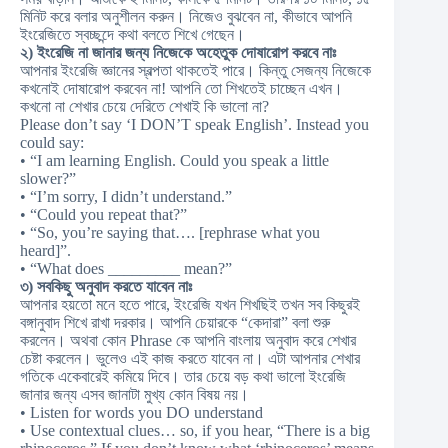
মিনিট করে বলার অনুশীলন করুন। নিজেও বুঝবেন না, কীভাবে আপনি
ইংরেজিতে স্বচ্ছন্দে কথা বলতে শিখে গেছেন।
২) ইংরেজি না জানার জন্য নিজেকে অহেতুক দোষারোপ করবে নাঃ
আপনার ইংরেজি জ্ঞানের স্বল্পতা থাকতেই পারে। কিন্তু সেজন্য নিজেকে
কখনোই দোষারোপ করবেন না! আপনি তো শিখতেই চাচ্ছেন এখন।
কখনো না শেখার চেয়ে দেরিতে শেখাই কি ভালো না?
Please don’t say ‘I DON’T speak English’. Instead you
could say:
• “I am learning English. Could you speak a little
slower?”
• “I’m sorry, I didn’t understand.”
• “Could you repeat that?”
• “So, you’re saying that…. [rephrase what you
heard]”.
• “What does _________ mean?”
৩) সবকিছু অনুবাদ করতে যাবেন নাঃ
আপনার হয়তো মনে হতে পারে, ইংরেজি যখন শিখছিই তখন সব কিছুরই
বঙ্গানুবাদ শিখে রাখা দরকার। আপনি চেয়ারকে “কেদারা” বলা শুরু
করলেন। অথবা কোন Phrase কে আপনি বাংলায় অনুবাদ করে শেখার
চেষ্টা করলেন। ভুলেও এই কাজ করতে যাবেন না। এটা আপনার শেখার
গতিকে একেবারেই কমিয়ে দিবে। তার চেয়ে বড় কথা ভালো ইংরেজি
জানার জন্য এসব জানাটা মুখ্য কোন বিষয় নয়।
• Listen for words you DO understand
• Use contextual clues… so, if you hear, “There is a big