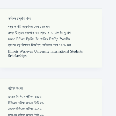
সর্বশেষ চাকুরীর খবর
বস্ত্র ও পাট মন্ত্রণালয় নেবে ১১৬ জন
মৎস্য উন্নয়ন করপোরেশনে গ্রেড-৯–এ চাকরির সুযোগ
৪৩তম বিসিএস প্রিলির দিন জানিয়ে বিজ্ঞপ্তি পিএসসির
ব্যাংকে বড় নিয়োগে বিজ্ঞপ্তি, অফিসার নেবে ১৪৩৯ জন
Illinois Wesleyan University International Students
Scholarships
পরীক্ষা উৎসব
৩৭তম বিসিএস পরীক্ষা ২০১৬
বিসিএস পরীক্ষা মডেল টেস্ট ৫৯
৩৬তম বিসিএস পরীক্ষা ২০১৬
বিসিএস পরীক্ষা মডেল টেস্ট ৫৮