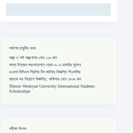
সর্বশেষ চাকুরীর খবর
বস্ত্র ও পাট মন্ত্রণালয় নেবে ১১৬ জন
মৎস্য উন্নয়ন করপোরেশনে গ্রেড-৯–এ চাকরির সুযোগ
৪৩তম বিসিএস প্রিলির দিন জানিয়ে বিজ্ঞপ্তি পিএসসির
ব্যাংকে বড় নিয়োগে বিজ্ঞপ্তি, অফিসার নেবে ১৪৩৯ জন
Illinois Wesleyan University International Students
Scholarships
পরীক্ষা উৎসব