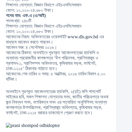
শিক্ষাগত যোগ্যতা: বিজ্ঞান বিভাগে এইচএসসি/সমমান
বেতন: ১০,২০০-২৪,৬৮০ টাকা।
পদের নাম: এফ.এ (এ/আই)
পদসংখ্যা: ২৪৮টি
শিক্ষাগত যোগ্যতা: বিজ্ঞান বিভাগে এইচএসসি/সমমান
বেতন: ১০,২০০-২৪,৬৮০ টাকা।
আবেদনের নিয়ম: অধিদফতরের ওয়েবসাইট
www.dls.gov.bd
এর
মাধ্যমে আবেদন করতে পারবেন।
আবেদন শুরু: ৪ সেপ্টেম্বর ২০১৬।
আবেদনের ঠিকানা: অনলাইনে পূরণকৃত আবেদনপত্রের হার্ডকপি ও
অন্যান্য প্রয়োজনীয় কাগজপত্র ‘উপ পরিচালক, প্রাণিস্বাস্থ্য ও
প্রশাসন-১, প্রাণিসম্পদ অধিদফতর, কৃষিখামার সড়ক, ফার্মগেট,
ঢাকা-১২১৫’ ঠিকানায় পাঠাতে হবে।
আবেদনের শেষ তারিখ ও সময়: ৫ অক্টোবর, ২০১৬ তারিখ বিকাল ৫.০০
ঘটিকা।
অনলাইনে পূরণকৃত আবেদনপত্রের হার্ডকপি, ২(দুই) কপি পাসপোর্ট
সাইজের ছবি, সকল শিক্ষাগত যোগ্যতার সনদ, জাতীয় পরিচয়পত্র অথবা
জন্ম নিবন্ধন সনদ, নাগরিকত্ব সনদ এর সত্যায়িত অনুলিপিসহ অন্যান্য
কাগজপত্র উপপরিচালক, প্রাণিস্বাস্থ্য অধিদপ্তর, কৃষিখামার সড়ক,
ফার্মগেট, ঢাকা-১২১৫ বরাবরে ডাকযোগে প্রেরণ করতে হবে।