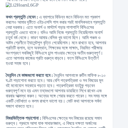
কখন প্রস্তুতি নেবেন :
এ ব্যাপারে বিভিন্ন জনে বিভিন্ন মত প্রকাশ
করলেও আমার দৃষ্টিতে এইচএসসি পাস করার পরই মানসিকভাবে প্রস্তুতি
নেয়া দরকার। এতে অনার্স ও মাস্টার্স পড়ার পাশাপাশি বিসিএসের
প্রস্তুতি এগুতে থাকে। যদিও আমি নিজে প্রস্তুতি নিয়েছিলাম অনার্স
চতুর্থ বর্ষ থেকে। কারণ আমার বেসিক খুব ভালো ছিল। আমি পঞ্চম ও
অষ্টম শ্রেণীতে ট্যালেন্টপুল বৃত্তি পেয়েছিলাম। মনে রাখতে হবে, আপনার
প্রতিটি ক্লাস, হলে অবস্থান, শিক্ষকের সঙ্গে সাক্ষাৎ, নিয়মিত পরীক্ষায়
অংশগ্রহণ সবকিছুই বিসিএসে চান্স পাওয়ার ক্ষেত্রে অতীব গুরুত্বপূর্ণ।
এতে আপনার কাজের প্রতি গুরুত্ব বাড়বে। ফলে বিসিএসে উত্তীর্ণ
হওয়া সহজ হবে।
দৈনন্দিন যে কাজগুলো করতে হবে :
দৈনন্দিন আপনাকে রুটিন মাফিক ৮-১০
ঘণ্টা পড়াশোনা করতে হবে। আর বেশি পত্রপত্রিকা ও সব বিষয়ের মূল
বই মনোযোগ সহকারে পড়তে হবে। পত্রপত্রিকা যতটুকু পড়বেন
গুরুত্বপূর্ণ মনে হয় এমন তথ্যগুলো আপনার ডায়রিতে লিখে রাখেন এবং
বারবার আত্মস্থ করুন। অন্যের সঙ্গে শেয়ার করতে পারেন। সব সময় সঙ্গে
একটি নোটখাতা ও কলম রাখলে ভালো হয়। মোট কথা আপনাকে সর্বদা
সজাগ থাকতে হবে।
বিষয়ভিত্তিক পড়াশোনা :
বিসিএসের ক্ষেত্রে সব বিষয়ের রয়েছে সমান
গুরুত্ব। প্রথমে আসা যাক সাধারণজ্ঞান, এ বিষয়ে দক্ষতা অর্জনের