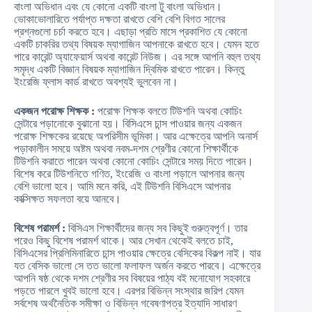
বাংলা অভিধান এবং যে কোনো একটি বাংলা টু বাংলা অভিধান।
ভোকাভোলারিতে পর্যাপ্ত দক্ষতা রাখতে বেশি বেশি বিগত সালের
প্রশ্নগুলো চর্চা করতে হবে। এছাড়া প্রতি মাসে প্রকাশিত যে কোনো
একটি চাকরির তথ্য বিষয়ক ম্যাগাজিন আপনাকে রাখতে হবে। যেমন হতে
পারে কারেন্ট অ্যাফেয়ার্স অথবা কারেন্ট নিউজ। এর সঙ্গে আপনি বহুল তথ্য
সমৃদ্ধ একটি বিজ্ঞান বিষয়ক ম্যাগাজিন দ্বিমিক রাখতে পারেন। কিন্তু
ইংরেজি ফ্লাস কার্ড রাখতে অবশ্যই ভুলবেন না।
একজন পরোক্ষ শিক্ষক :
পরোক্ষ শিক্ষক বলতে টিউশনি অথবা কোচিং
সেন্টারে পড়ানোকে বুঝানো হয়। বিসিএসে চান্স পাওয়ার জন্য একজন
পরোক্ষ শিক্ষকের রয়েছে অপরিসীম ভূমিকা। আর এক্ষেত্রে আপনি অনার্স
পড়াকালীন সময়ে অষ্টম অথবা নবম-দশম শ্রেণীর কোনো শিক্ষার্থীকে
টিউশনি করাতে পারেন অথবা কোনো কোচিং সেন্টারে সময় দিতে পারেন।
বিশেষ করে টিউশনিতে গণিত, ইংরেজি ও বাংলা পড়ালে আপনার জন্য
বেশি ভালো হবে। আমি মনে করি, এই টিউশনি বিসিএসে আপনার
কাক্সিক্ষত সফলতা বয়ে আনবে।
বিশেষ পরামর্শ :
বিসিএস শিক্ষার্থীদের জন্য সব কিছুই গুরুত্বপূর্ণ। তার
পরেও কিছু বিশেষ পরামর্শ থাকে। আর সেখান থেকেই বলতে চাই,
বিসিএসের প্রিলিমিনারিতে চান্স পাওয়ার ক্ষেত্রে বেসিকের বিকল্প নাই। যার
যত বেসিক ভালো সে তত ভালো ফলাফল অর্জন করতে পারবে। এক্ষেত্রে
আপনি ষষ্ঠ থেকে দশম শ্রেণীর সব বিষয়ের পাঠ্য বই মনোযোগ সহকারে
পড়তে পারলে খুবই ভালো হবে। এরপর বিভিন্ন সংস্থার জরিপ যেমন
সর্বশেষ অর্থনৈতিক সমীক্ষা ও বিভিন্ন গবেষণাপত্র ইত্যাদি সাধারণ