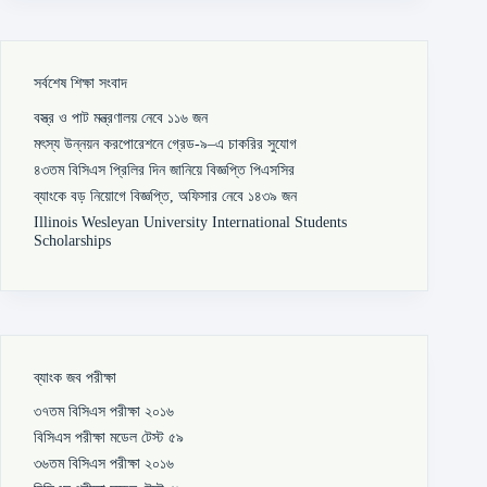
সর্বশেষ শিক্ষা সংবাদ
বস্ত্র ও পাট মন্ত্রণালয় নেবে ১১৬ জন
মৎস্য উন্নয়ন করপোরেশনে গ্রেড-৯–এ চাকরির সুযোগ
৪৩তম বিসিএস প্রিলির দিন জানিয়ে বিজ্ঞপ্তি পিএসসির
ব্যাংকে বড় নিয়োগে বিজ্ঞপ্তি, অফিসার নেবে ১৪৩৯ জন
Illinois Wesleyan University International Students
Scholarships
ব্যাংক জব পরীক্ষা
৩৭তম বিসিএস পরীক্ষা ২০১৬
বিসিএস পরীক্ষা মডেল টেস্ট ৫৯
৩৬তম বিসিএস পরীক্ষা ২০১৬