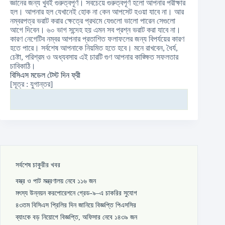
জ্ঞানের জন্য খুবই গুরুত্বপূর্ণ। সবচেয়ে গুরুত্বপূর্ণ হলো আপনার পরীক্ষার
হল। আপনার হল যেখানেই হোক না কেন আপসেট হওয়া যাবে না। আর
নম্বরপত্র ভরাট করার ক্ষেত্রে প্রথমে যেগুলো ভালো পারেন সেগুলো
আগে দিবেন। ৬০ ভাগ সন্দেহ হয় এমন সব প্রশ্ন ভরাট করা যাবে না।
কারণ নেগেটিব নম্বর আপনার প্রতাশিত ফলাফলের জন্য বিপর্যয়ের কারণ
হতে পারে। সর্বশেষ আপনাকে নিয়মিত হতে হবে। মনে রাখবেন, ধৈর্য,
চেষ্টা, পরিশ্রম ও অধ্যবসায় এই চারটি গুণ আপনার কাঙ্ক্ষিত সফলতার
চাবিকাঠি।
বিসিএস মডেল টেস্ট দিন ফ্রী
[সূত্র : যুগান্তর]
সর্বশেষ চাকুরীর খবর
বস্ত্র ও পাট মন্ত্রণালয় নেবে ১১৬ জন
মৎস্য উন্নয়ন করপোরেশনে গ্রেড-৯–এ চাকরির সুযোগ
৪৩তম বিসিএস প্রিলির দিন জানিয়ে বিজ্ঞপ্তি পিএসসির
ব্যাংকে বড় নিয়োগে বিজ্ঞপ্তি, অফিসার নেবে ১৪৩৯ জন