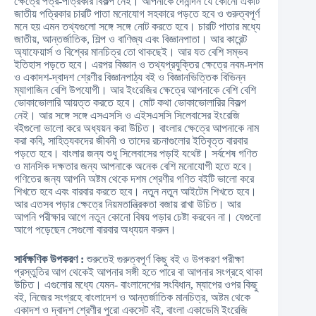
ক্ষেত্রে পত্র-পত্রিকার বিকল্প নেই। আপনাকে দৈনন্দিন যে কোনো একটি
জাতীয় পত্রিকার চারটি পাতা মনোযোগ সহকারে পড়তে হবে ও গুরুত্বপূর্ণ
মনে হয় এমন তথ্যগুলো সঙ্গে সঙ্গে নোট করতে হবে। চারটি পাতার মধ্যে
জাতীয়, আন্তর্জাতিক, শিল্প ও বাণিজ্য এবং বিজ্ঞানপাতা। আর কারেন্ট
অ্যাফেয়ার্স ও বিশ্বের মানচিত্র তো থাকছেই। আর যত বেশি সম্ভব
ইতিহাস পড়তে হবে। এরপর বিজ্ঞান ও তথ্যপ্রযুক্তির ক্ষেত্রে নবম-দশম
ও একাদশ-দ্বাদশ শ্রেণীর বিজ্ঞানপাঠ্য বই ও বিজ্ঞানভিত্তিক বিভিন্ন
ম্যাগাজিন বেশি উপযোগী। আর ইংরেজির ক্ষেত্রে আপনাকে বেশি বেশি
ভোকাভোলারি আয়ত্ত করতে হবে। মোট কথা ভোকাভোলারির বিকল্প
নেই। আর সঙ্গে সঙ্গে এসএসসি ও এইসএসসি সিলেবাসের ইংরেজি
বইগুলো ভালো করে অধ্যয়ন করা উচিত। বাংলার ক্ষেত্রে আপনাকে নাম
করা কবি, সাহিত্যকদের জীবনী ও তাদের রচনাগুলোর ইতিবৃত্ত বারবার
পড়তে হবে। বাংলার জন্য শুধু সিলেবাসের পড়াই যথেষ্ট। সর্বশেষ গণিত
ও মানসিক দক্ষতার জন্য আপনাকে অনেক বেশি মনোযোগী হতে হবে।
গণিতের জন্য আপনি অষ্টম থেকে দশম শ্রেণীর গণিত বইটি ভালো করে
শিখতে হবে এবং বারবার করতে হবে। নতুন নতুন আইটেম শিখতে হবে।
আর এতসব পড়ার ক্ষেত্রে নিয়মতান্ত্রিকতা বজায় রাখা উচিত। আর
আপনি পরীক্ষার আগে নতুন কোনো বিষয় পড়ার চেষ্টা করবেন না। যেগুলো
আগে পড়েছেন সেগুলো বারবার অধ্যয়ন করুন।
সার্বক্ষণিক উপকরণ :
শুরুতেই গুরুত্বপূর্ণ কিছু বই ও উপকরণ পরীক্ষা
প্রস্তুতির আগ থেকেই আপনার সঙ্গী হতে পারে বা আপনার সংগ্রহে থাকা
উচিত। এগুলোর মধ্যে যেমন- বাংলাদেশের সংবিধান, ম্যাপের ওপর কিছু
বই, নিজের সংগ্রহে বাংলাদেশ ও আন্তর্জাতিক মানচিত্র, অষ্টম থেকে
একাদশ ও দ্বাদশ শ্রেণীর পুরো একসেট বই, বাংলা একাডেমি ইংরেজি