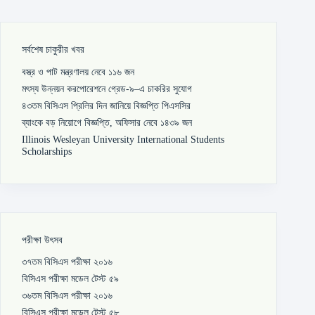
সর্বশেষ চাকুরীর খবর
বস্ত্র ও পাট মন্ত্রণালয় নেবে ১১৬ জন
মৎস্য উন্নয়ন করপোরেশনে গ্রেড-৯–এ চাকরির সুযোগ
৪৩তম বিসিএস প্রিলির দিন জানিয়ে বিজ্ঞপ্তি পিএসসির
ব্যাংকে বড় নিয়োগে বিজ্ঞপ্তি, অফিসার নেবে ১৪৩৯ জন
Illinois Wesleyan University International Students
Scholarships
পরীক্ষা উৎসব
৩৭তম বিসিএস পরীক্ষা ২০১৬
বিসিএস পরীক্ষা মডেল টেস্ট ৫৯
৩৬তম বিসিএস পরীক্ষা ২০১৬
বিসিএস পরীক্ষা মডেল টেস্ট ৫৮