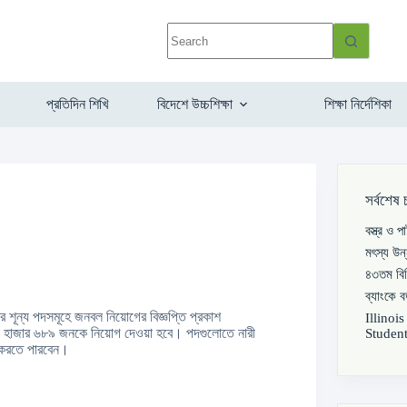
প্রতিদিন শিখি
বিদেশে উচ্চশিক্ষা
শিক্ষা নির্দেশিকা
সর্বশেষ 
বস্ত্র ও 
মৎস্য উন
৪৩তম বিস
ব্যাংকে 
গুলোর শূন্য পদসমূহে জনবল নিয়োগের বিজ্ঞপ্তি প্রকাশ
Illinoi
 দুই হাজার ৬৮৯ জনকে নিয়োগ দেওয়া হবে। পদগুলোতে নারী
Student
 করতে পারবেন।