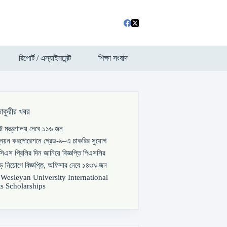
রিপোর্ট / এস্যাইনমেন্ট
শিক্ষা সংবাদ
চাকুরীর খবর
পাট মন্ত্রণালয় নেবে ১১৬ জন
্নয়ন করপোরেশনে গ্রেড-৯–এ চাকরির সুযোগ
িএস প্রিলির দিন জানিয়ে বিজ্ঞপ্তি পিএসসির
বড় নিয়োগে বিজ্ঞপ্তি, অফিসার নেবে ১৪৩৯ জন
s Wesleyan University International
s Scholarships