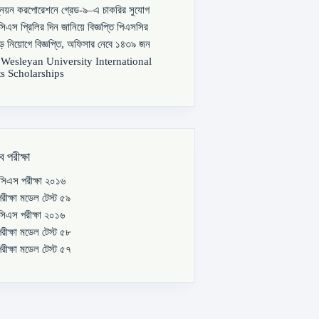
্নয়ন করপোরেশনে গ্রেড-৯–এ চাকরির সুযোগ
িএস প্রিলির দিন জানিয়ে বিজ্ঞপ্তি পিএসসির
বড় নিয়োগে বিজ্ঞপ্তি, অফিসার নেবে ১৪৩৯ জন
s Wesleyan University International
s Scholarships
ব পরীক্ষা
িএস পরীক্ষা ২০১৬
রীক্ষা মডেল টেস্ট ৫৯
িএস পরীক্ষা ২০১৬
রীক্ষা মডেল টেস্ট ৫৮
রীক্ষা মডেল টেস্ট ৫৭