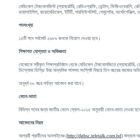
মেডিকেল টেকনোলজিস্ট (ল্যাবরেটরি, রেডিওগ্রাফি, ডেন্টাল, ফিজিওথেরাপি, রে
ডায়ালাইসিস, বায়োমেডিকেল, ইটিটি, পারফিউশনিস্ট, সেমুলেটর, অর্থোপেডিক্স,
পদসংখ্যা
১৫টি পদে সর্বমোট ২৬৮৯ জনকে নিয়োগ দেওয়া হবে।
শিক্ষাগত যোগ্যতা ও অভিজ্ঞতা
যেকোনো স্বীকৃত শিক্ষাপ্রতিষ্ঠান থেকে মেডিকেল টেকনোলজিতে (ল্যাবরেটরি, রে
ডিপ্লোমা ডিগ্রি/ উচ্চ মাধ্যমিক পাসসহ সংশ্লিষ্ট বিষয়ে তিন বছরের কাজের অভ
অনূর্ধ্ব ৩০ বছর পর্যন্ত আবেদন করা যাবে।
বেতন-ভাতা
বিভিন্ন পদের জন্য জাতীয় বেতন স্কেল-২০১৫ অনুযায়ী বেতন-ভাতা দেওয়া হ
আবেদনের নিয়ম
আগ্রহী প্রার্থীদের অনলাইনের (
http://dghsc.teletalk.com.bd
) মাধ্যমে