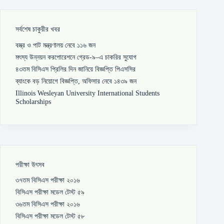
সর্বশেষ চাকুরীর খবর
বস্ত্র ও পাট মন্ত্রণালয় নেবে ১১৬ জন
মৎস্য উন্নয়ন করপোরেশনে গ্রেড-৯–এ চাকরির সুযোগ
৪৩তম বিসিএস প্রিলির দিন জানিয়ে বিজ্ঞপ্তি পিএসসির
ব্যাংকে বড় নিয়োগে বিজ্ঞপ্তি, অফিসার নেবে ১৪৩৯ জন
Illinois Wesleyan University International Students
Scholarships
পরীক্ষা উৎসব
৩৭তম বিসিএস পরীক্ষা ২০১৬
বিসিএস পরীক্ষা মডেল টেস্ট ৫৯
৩৬তম বিসিএস পরীক্ষা ২০১৬
বিসিএস পরীক্ষা মডেল টেস্ট ৫৮