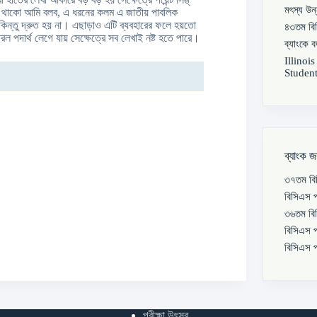
মৎস্য উন
রে থাকো আমি বলব, এ ধরনের কলম এ জাতীয় পাবলিক
য় কিন্তু দ্রুত হয় না। এছাড়াও এটি ব্যবহারের ফলে হয়তো
৪৩তম বিস
 পদার্থ লেগে যায় সেক্ষেত্রে সব লেখাই নষ্ট হতে পারে।
ব্যাংকে 
Illinoi
Student
ব্যাংক জ
৩৭তম বিস
বিসিএস প
৩৬তম বিস
বিসিএস প
বিসিএস প
পরীক্ষা উৎসব