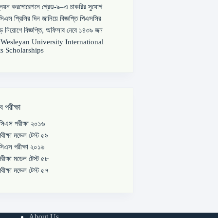
্নয়ন করপোরেশনে গ্রেড-৯–এ চাকরির সুযোগ
িএস প্রিলির দিন জানিয়ে বিজ্ঞপ্তি পিএসসির
বড় নিয়োগে বিজ্ঞপ্তি, অফিসার নেবে ১৪৩৯ জন
s Wesleyan University International
s Scholarships
ব পরীক্ষা
িএস পরীক্ষা ২০১৬
রীক্ষা মডেল টেস্ট ৫৯
িএস পরীক্ষা ২০১৬
রীক্ষা মডেল টেস্ট ৫৮
রীক্ষা মডেল টেস্ট ৫৭
About Us