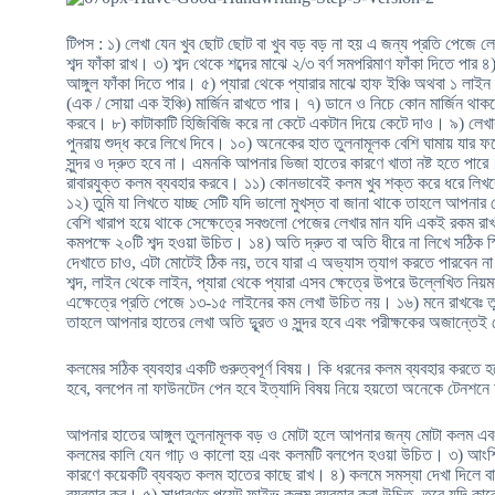
টিপস : ১) লেখা যেন খুব ছোট ছোট বা খুব বড় বড় না হয় এ জন্য প্রতি পেজে ল
শব্দ ফাঁকা রাখ। ৩) শব্দ থেকে শব্দের মাঝে ২/৩ বর্ণ সমপরিমাণ ফাঁকা দিতে পা
আঙ্গুল ফাঁকা দিতে পার। ৫) প্যারা থেকে প্যারার মাঝে হাফ ইঞ্চি অথবা ১ লা
(এক / সোয়া এক ইঞ্চি) মার্জিন রাখতে পার। ৭) ডানে ও নিচে কোন মার্জিন থাকবে
করবে। ৮) কাটাকাটি হিজিবিজি করে না কেটে একটান দিয়ে কেটে দাও। ৯) লেখা
পুনরায় শুদ্ধ করে লিখে দিবে। ১০) অনেকের হাত তুলনামূলক বেশি ঘামায় যার 
সুন্দর ও দ্রুত হবে না। এমনকি আপনার ভিজা হাতের কারণে খাতা নষ্ট হতে পারে। এ
রাবারযুক্ত কলম ব্যবহার করবে। ১১) কোনভাবেই কলম খুব শক্ত করে ধরে লিখব
১২) তুমি যা লিখতে যাচ্ছ সেটি যদি ভালো মুখস্ত বা জানা থাকে তাহলে আপনা
বেশি খারাপ হয়ে থাকে সেক্ষেত্রে সবগুলো পেজের লেখার মান যদি একই রকম রা
কমপক্ষে ২০টি শব্দ হওয়া উচিত। ১৪) অতি দ্রুত বা অতি ধীরে না লিখে সঠিক 
দেখাতে চাও, এটা মোটেই ঠিক নয়, তবে যারা এ অভ্যাস ত্যাগ করতে পারবেন না শ
শব্দ, লাইন থেকে লাইন, প্যারা থেকে প্যারা এসব ক্ষেত্রে উপরে উল্লেখিত নি
এক্ষেত্রে প্রতি পেজে ১৩-১৫ লাইনের কম লেখা উচিত নয়। ১৬) মনে রাখবেঃ তুমি
তাহলে আপনার হাতের লেখা অতি দুূ্রত ও সুন্দর হবে এবং পরীক্ষকের অজান্তেই
কলমের সঠিক ব্যবহার একটি গুরুত্বপূর্ণ বিষয়। কি ধরনের কলম ব্যবহার করতে হ
হবে, বলপেন না ফাউনটেন পেন হবে ইত্যাদি বিষয় নিয়ে হয়তো অনেকে টেনশ
আপনার হাতের আঙ্গুল তুলনামূলক বড় ও মোটা হলে আপনার জন্য মোটা কলম এ
কলমের কালি যেন গাঢ় ও কালো হয় এবং কলমটি বলপেন হওয়া উচিত। ৩) আংশিক 
কারণে কয়েকটি ব্যবহৃত কলম হাতের কাছে রাখ। ৪) কলমে সমস্যা দেখা দিলে বারব
ব্যবহার কর। ৫) সাধারণত পয়েন্ট ফাইভ কলম ব্যবহার করা উচিত, তবে যদি কারো