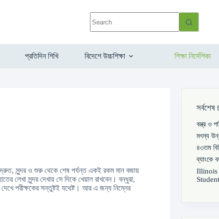
প্রতিদিন শিখি
বিদেশে উচ্চশিক্ষা
শিক্ষা নির্দেশিকা
সর্বশেষ 
বস্ত্র ও 
মৎস্য উন
৪৩তম বিস
ব্যাংকে 
ুত, সুন্দর ও শুরু থেকে শেষ পর্যন্ত একই রকম মান বজায়
Illinoi
 লেখা সুন্দর দেখায় সে দিকে খেয়াল রাখবেন। বন্ধুরা,
Student
 দেখে পরীক্ষকের সন্তুষ্টই যথেষ্ট। আর এ জন্য নিম্নের