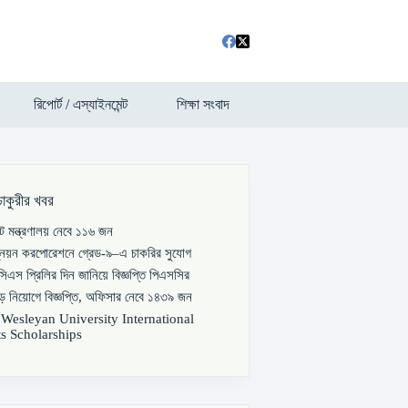
রিপোর্ট / এস্যাইনমেন্ট
শিক্ষা সংবাদ
চাকুরীর খবর
পাট মন্ত্রণালয় নেবে ১১৬ জন
্নয়ন করপোরেশনে গ্রেড-৯–এ চাকরির সুযোগ
িএস প্রিলির দিন জানিয়ে বিজ্ঞপ্তি পিএসসির
বড় নিয়োগে বিজ্ঞপ্তি, অফিসার নেবে ১৪৩৯ জন
s Wesleyan University International
s Scholarships