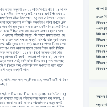
পরীক্ষা 
েখার সাইজ অনুযায়ী ১৮-২০ লাইন লিখতে পার। ২) বর্ণ ঘন
র ৪) এক লাইন থেকে অন্য লাইনের মাঝে অর্ধ ইঞ্চি অথবা ১
৩৭তম বিস
ইন সমপরিমাণ ফাঁকা দিতে পার। ৬) বায়ে ও উপরে ১ স্কেল
 না তবে অবশ্যই অর্ধ ইঞ্চি সমপরিমাণ ফাঁকা রাখতে চেষ্টা
বিসিএস প
র পরে যদি ভুল বুঝতে পার তাহলে একটান দিয়ে কেটে উপরে
৩৬তম বিস
ফলে কলম পিচ্ছিল হয়ে যায় একারণে আপনার হাতের লেখা
বিসিএস প
 ধরনের পরীক্ষার্থী বন্ধুরা ২টি শুকনো রুমাল রাখবে এবং
ে না তাহলে অল্প সময়ের মধ্যেই আপনার হাত ব্যথা করবে।
বিসিএস প
র লেখা অতি দ্রুত হবে। ১৩) অনেকের শেষের দিকের লেখা
বিসিএস প
খতে চাও তবে আপনার হাতের লেখার স্পিড প্রতি মিনিটে
বিসিএস প
স্পিড বজায় রাখবে। ১৫) অল্প লিখে অনেকে বেশি পেজ
ুধু তাদেরকেই বলছি। তোমরা বর্ণ থেকে বর্ণ, শব্দ থেকে
বিসিএস প
য়মকানুন থেকে একটু বেশি ফাঁকা দিতে পার। তবে অবশ্যই
বিসিএস প
 যা লিখতে যাচ্ছ সেটি যদি ভাল মুখস্ত বা জানা থাকে
বিসিএস প
 বেশি নম্বর অবশ্যই পাবে।
বে, কালি কেমন হবে, পয়েন্ট কত হবে, কলমটি মোটা না চিকন
নে আছ।
বং ছোট ও চিকন হলে চিকন কলম ব্যবহার করা উচিত। ২)
সর্বশেষ 
ব্যবহৃত বলপেন পরিক্ষার সময় ব্যবহার করা ভালো, এ
ার সমাধানের চেষ্টা না করে পরিবর্তন করে নতুন একটি
বস্ত্র ও 
 হাতের লেখা আকারে বড় বড় হয় সেক্ষেত্রে পয়েন্ট সিঙ্