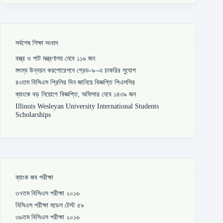
সর্বশেষ শিক্ষা সংবাদ
বস্ত্র ও পাট মন্ত্রণালয় নেবে ১১৬ জন
মৎস্য উন্নয়ন করপোরেশনে গ্রেড-৯–এ চাকরির সুযোগ
৪৩তম বিসিএস প্রিলির দিন জানিয়ে বিজ্ঞপ্তি পিএসসির
ব্যাংকে বড় নিয়োগে বিজ্ঞপ্তি, অফিসার নেবে ১৪৩৯ জন
Illinois Wesleyan University International Students
Scholarships
ব্যাংক জব পরীক্ষা
৩৭তম বিসিএস পরীক্ষা ২০১৬
বিসিএস পরীক্ষা মডেল টেস্ট ৫৯
৩৬তম বিসিএস পরীক্ষা ২০১৬