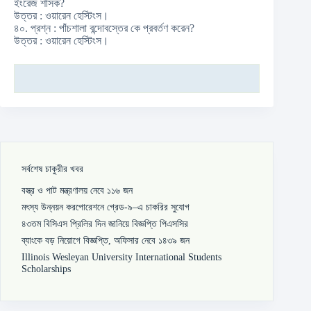
ইংরেজ শাসক?
উত্তর : ওয়ারেন হেস্টিংস।
৪০. প্রশ্ন : পাঁচশালা বন্দোবস্তের কে প্রবর্তণ করেন?
উত্তর : ওয়ারেন হেস্টিংস।
সর্বশেষ চাকুরীর খবর
বস্ত্র ও পাট মন্ত্রণালয় নেবে ১১৬ জন
মৎস্য উন্নয়ন করপোরেশনে গ্রেড-৯–এ চাকরির সুযোগ
৪৩তম বিসিএস প্রিলির দিন জানিয়ে বিজ্ঞপ্তি পিএসসির
ব্যাংকে বড় নিয়োগে বিজ্ঞপ্তি, অফিসার নেবে ১৪৩৯ জন
Illinois Wesleyan University International Students
Scholarships