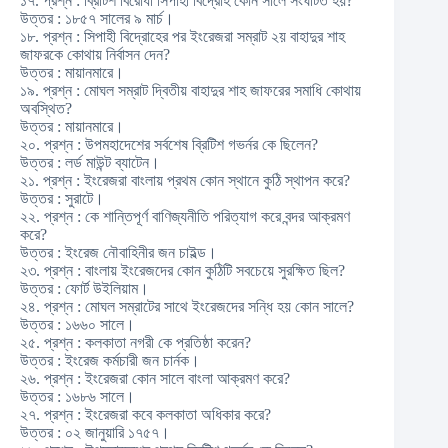
১৭. প্রশ্ন : ব্রিটিশ বিরোধী সিপাহী বিদ্রোহ কোন সালে সংঘটিত হয়?
উত্তর : ১৮৫৭ সালের ৯ মার্চ।
১৮. প্রশ্ন : সিপাহী বিদ্রোহের পর ইংরেজরা সম্রাট ২য় বাহাদুর শাহ
জাফরকে কোথায় নির্বাসন দেন?
উত্তর : মায়ানমারে।
১৯. প্রশ্ন : মোঘল সম্রাট দ্বিতীয় বাহাদুর শাহ জাফরের সমাধি কোথায়
অবস্থিত?
উত্তর : মায়ানমারে।
২০. প্রশ্ন : উপমহাদেশের সর্বশেষ ব্রিটিশ গভর্নর কে ছিলেন?
উত্তর : লর্ড মাউন্ট ব্যাটেন।
২১. প্রশ্ন : ইংরেজরা বাংলায় প্রথম কোন স্থানে কুঠি স্থাপন করে?
উত্তর : সুরাটে।
২২. প্রশ্ন : কে শান্তিপূর্ণ বাণিজ্যনীতি পরিত্যাগ করে বন্দর আক্রমণ
করে?
উত্তর : ইংরেজ নৌবাহিনীর জন চাইল্ড।
২৩. প্রশ্ন : বাংলায় ইংরেজদের কোন কুঠিটি সবচেয়ে সুরক্ষিত ছিল?
উত্তর : ফোর্ট উইলিয়াম।
২৪. প্রশ্ন : মোঘল সম্রাটের সাথে ইংরেজদের সন্ধি হয় কোন সালে?
উত্তর : ১৬৬০ সালে।
২৫. প্রশ্ন : কলকাতা নগরী কে প্রতিষ্ঠা করেন?
উত্তর : ইংরেজ কর্মচারী জন চার্নক।
২৬. প্রশ্ন : ইংরেজরা কোন সালে বাংলা আক্রমণ করে?
উত্তর : ১৬৮৬ সালে।
২৭. প্রশ্ন : ইংরেজরা কবে কলকাতা অধিকার করে?
উত্তর : ০২ জানুয়ারি ১৭৫৭।