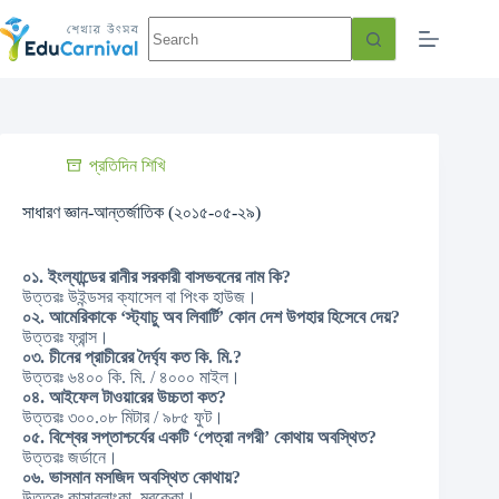
প্রতিদিন শিখি
সাধারণ জ্ঞান-আন্তর্জাতিক (২০১৫-০৫-২৯)
০১. ইংল্যান্ডের রানীর সরকারী বাসভবনের নাম কি?
উত্তরঃ উইন্ডসর ক্যাসেল বা পিংক হাউজ।
০২. আমেরিকাকে ‘স্ট্যাচু অব লিবার্টি’ কোন দেশ উপহার হিসেবে দেয়?
উত্তরঃ ফ্রান্স।
০৩. চীনের প্রাচীরের দৈর্ঘ্য কত কি. মি.?
উত্তরঃ ৬৪০০ কি. মি. / ৪০০০ মাইল।
০৪. আইফেল টাওয়ারের উচ্চতা কত?
উত্তরঃ ৩০০.০৮ মিটার / ৯৮৫ ফুট।
০৫. বিশ্বের সপ্তাশ্চর্যের একটি ‘পেত্রা নগরী’ কোথায় অবস্থিত?
উত্তরঃ জর্ডানে।
০৬. ভাসমান মসজিদ অবস্থিত কোথায়?
উত্তরঃ কাসাব্লাংকা, মরক্কো।