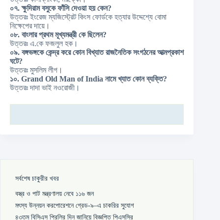
০৭. ক্ষুদিরাম বসুকে ফাঁসি দেওয়া হয় কেন?
উত্তরঃ ইংরেজ ম্যজিস্ট্রেট কিংস ফোর্ডকে হত্যার উদ্দেশ্যে বোমা
নিক্ষেপের দায়ে।
০৮. বাংলার প্রথম মূখ্যমন্ত্রী কে ছিলেন?
উত্তরঃ এ.কে ফজলুল হক।
০৯. বঙ্গভঙ্গকে কেন্দ্র করে কোন বিখ্যাত রাজনৈতিক সংগঠনের আত্মপ্রকাশ
ঘটে?
উত্তরঃ মুসলিম লীগ।
১০. Grand Old Man of India নামে খ্যাত কোন ব্যক্তি?
উত্তরঃ দাদা ভাই নওরোজী।
সর্বশেষ চাকুরীর খবর
বস্ত্র ও পাট মন্ত্রণালয় নেবে ১১৬ জন
মৎস্য উন্নয়ন করপোরেশনে গ্রেড-৯–এ চাকরির সুযোগ
৪৩তম বিসিএস প্রিলির দিন জানিয়ে বিজ্ঞপ্তি পিএসসির