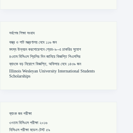
সর্বশেষ শিক্ষা সংবাদ
বস্ত্র ও পাট মন্ত্রণালয় নেবে ১১৬ জন
মৎস্য উন্নয়ন করপোরেশনে গ্রেড-৯–এ চাকরির সুযোগ
৪৩তম বিসিএস প্রিলির দিন জানিয়ে বিজ্ঞপ্তি পিএসসির
ব্যাংকে বড় নিয়োগে বিজ্ঞপ্তি, অফিসার নেবে ১৪৩৯ জন
Illinois Wesleyan University International Students
Scholarships
ব্যাংক জব পরীক্ষা
৩৭তম বিসিএস পরীক্ষা ২০১৬
বিসিএস পরীক্ষা মডেল টেস্ট ৫৯