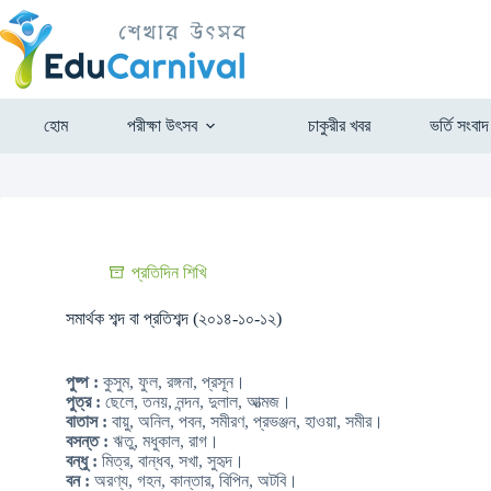
হোম
পরীক্ষা উৎসব
চাকুরীর খবর
ভর্তি সংবাদ
প্রতিদিন শিখি
সমার্থক শব্দ বা প্রতিশব্দ (২০১৪-১০-১২)
পুষ্প :
কুসুম, ফুল, রঙ্গনা, প্রসূন।
পুত্র :
ছেলে, তনয়, নন্দন, দুলাল, আত্মজ।
বাতাস :
বায়ু, অনিল, পবন, সমীরণ, প্রভঞ্জন, হাওয়া, সমীর।
বসন্ত :
ঋতু, মধুকাল, রাগ।
বন্ধু :
মিত্র, বান্ধব, সখা, সুহৃদ।
বন :
অরণ্য, গহন, কান্তার, বিপিন, অটবি।