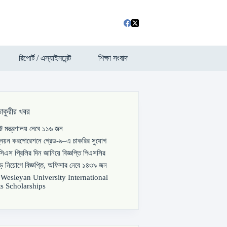
রিপোর্ট / এস্যাইনমেন্ট
শিক্ষা সংবাদ
চাকুরীর খবর
পাট মন্ত্রণালয় নেবে ১১৬ জন
্নয়ন করপোরেশনে গ্রেড-৯–এ চাকরির সুযোগ
িএস প্রিলির দিন জানিয়ে বিজ্ঞপ্তি পিএসসির
বড় নিয়োগে বিজ্ঞপ্তি, অফিসার নেবে ১৪৩৯ জন
s Wesleyan University International
s Scholarships