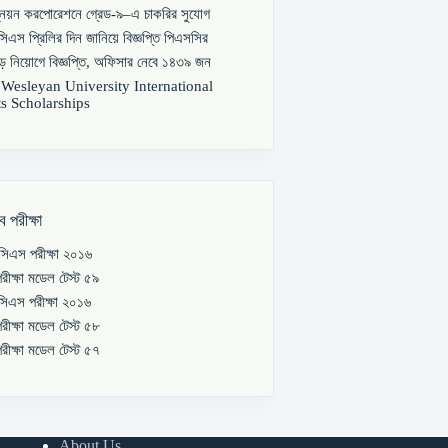
্নয়ন করপোরেশনে গ্রেড-৯–এ চাকরির সুযোগ
িএস প্রিলির দিন জানিয়ে বিজ্ঞপ্তি পিএসসির
বড় নিয়োগে বিজ্ঞপ্তি, অফিসার নেবে ১৪৩৯ জন
s Wesleyan University International
s Scholarships
ব পরীক্ষা
িএস পরীক্ষা ২০১৬
রীক্ষা মডেল টেস্ট ৫৯
িএস পরীক্ষা ২০১৬
রীক্ষা মডেল টেস্ট ৫৮
রীক্ষা মডেল টেস্ট ৫৭
About Us