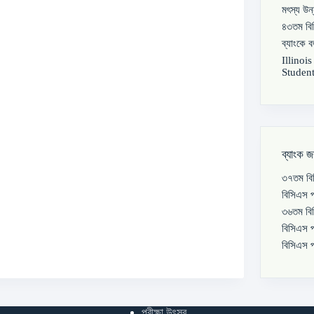
মৎস্য উন
৪৩তম বিস
ব্যাংকে 
Illinoi
Student
ব্যাংক জ
৩৭তম বিস
বিসিএস প
৩৬তম বিস
বিসিএস প
বিসিএস প
পরীক্ষা উৎসব