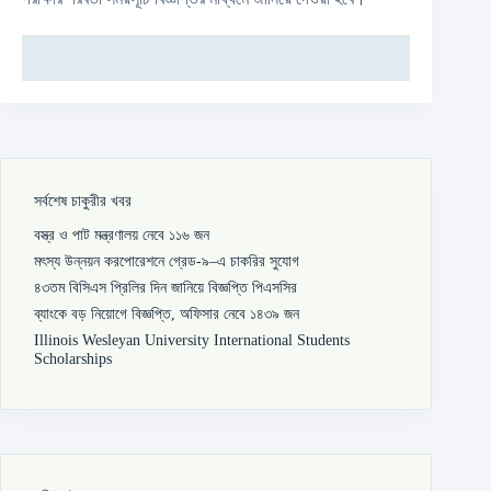
সর্বশেষ চাকুরীর খবর
বস্ত্র ও পাট মন্ত্রণালয় নেবে ১১৬ জন
মৎস্য উন্নয়ন করপোরেশনে গ্রেড-৯–এ চাকরির সুযোগ
৪৩তম বিসিএস প্রিলির দিন জানিয়ে বিজ্ঞপ্তি পিএসসির
ব্যাংকে বড় নিয়োগে বিজ্ঞপ্তি, অফিসার নেবে ১৪৩৯ জন
Illinois Wesleyan University International Students
Scholarships