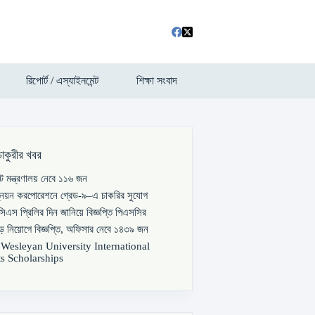
রিপোর্ট / এস্যাইনমেন্ট
শিক্ষা সংবাদ
চাকুরীর খবর
পাট মন্ত্রণালয় নেবে ১১৬ জন
্নয়ন করপোরেশনে গ্রেড-৯–এ চাকরির সুযোগ
িএস প্রিলির দিন জানিয়ে বিজ্ঞপ্তি পিএসসির
বড় নিয়োগে বিজ্ঞপ্তি, অফিসার নেবে ১৪৩৯ জন
s Wesleyan University International
s Scholarships