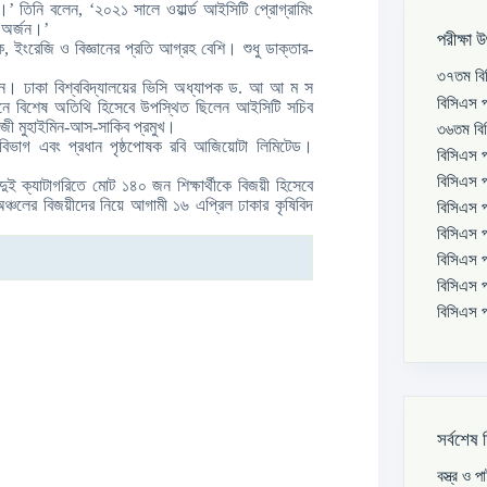
।’ তিনি বলেন, ‘২০২১ সালে ওয়ার্ল্ড আইসিটি প্রোগ্রামিং
 অর্জন।’
পরীক্ষা 
ইংরেজি ও বিজ্ঞানের প্রতি আগ্রহ বেশি। শুধু ডাক্তার-
৩৭তম বিস
ানান। ঢাকা বিশ্ববিদ্যালয়ের ভিসি অধ্যাপক ড. আ আ ম স
বিসিএস প
্ঠানে বিশেষ অতিথি হিসেবে উপস্থিত ছিলেন আইসিটি সচিব
কাজী মুহাইমিন-আস-সাকিব প্রমুখ।
৩৬তম বিস
বিভাগ এবং প্রধান পৃষ্ঠপোষক রবি আজিয়োটা লিমিটেড।
বিসিএস প
বিসিএস প
দুই ক্যাটাগরিতে মোট ১৪০ জন শিক্ষার্থীকে বিজয়ী হিসেবে
ঞ্চলের বিজয়ীদের নিয়ে আগামী ১৬ এপ্রিল ঢাকার কৃষিবিদ
বিসিএস প
বিসিএস প
বিসিএস প
বিসিএস প
বিসিএস প
সর্বশেষ 
বস্ত্র ও 