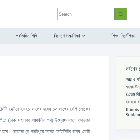
প্রতিদিন শিখি
বিদেশে উচ্চশিক্ষা
শিক্ষা নির্দেশিকা
সর্বশেষ 
বস্ত্র ও 
মৎস্য উন
৪৩তম বিস
ব্যাংকে 
সিটি সেক্টরে ২০২১ সালের মধ্যে ১০ লাখের বেশি লোকের
Illinoi
Student
যোগিতা (ঢাকা মহানগর আঞ্চলিক পর্ব) উদ্বোধনকালে শুক্রবার
 তোলা হবে। ইতোমধ্যে গাজীপুরে আমরা আইসিটির জন্য একটি