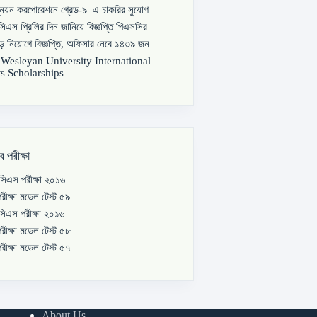
্নয়ন করপোরেশনে গ্রেড-৯–এ চাকরির সুযোগ
িএস প্রিলির দিন জানিয়ে বিজ্ঞপ্তি পিএসসির
বড় নিয়োগে বিজ্ঞপ্তি, অফিসার নেবে ১৪৩৯ জন
s Wesleyan University International
s Scholarships
ব পরীক্ষা
িএস পরীক্ষা ২০১৬
রীক্ষা মডেল টেস্ট ৫৯
িএস পরীক্ষা ২০১৬
রীক্ষা মডেল টেস্ট ৫৮
রীক্ষা মডেল টেস্ট ৫৭
About Us