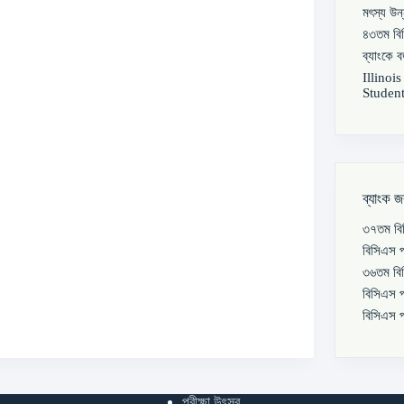
মৎস্য উন
৪৩তম বিস
ব্যাংকে 
Illinoi
Student
ব্যাংক জ
৩৭তম বিস
বিসিএস প
৩৬তম বিস
বিসিএস প
বিসিএস প
পরীক্ষা উৎসব